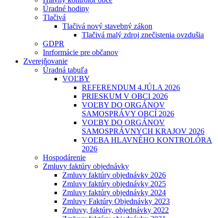
Úradné hodiny
Tlačivá
Tlačivá nový stavebný zákon
Tlačivá malý zdroj znečistenia ovzdušia
GDPR
Inrformácie pre občanov
Zverejňovanie
Úradná tabuľa
VOĽBY
REFERENDUM 4.JÚLA 2026
PRIESKUM V OBCI 2026
VOĽBY DO ORGÁNOV
SAMOSPRÁVY OBCÍ 2026
VOĽBY DO ORGÁNOV
SAMOSPRÁVNYCH KRAJOV 2026
VOĽBA HLAVNÉHO KONTROLÓRA
2026
Hospodárenie
Zmluvy faktúry objednávky
Zmluvy faktúry objednávky 2026
Zmluvy faktúry objednávky 2025
Zmluvy faktúry objednávky 2024
Zmluvy Faktúry Objednávky 2023
Zmluvy, faktúry, objednávky 2022