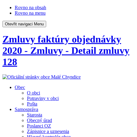
Rovno na obsah
Rovno na menu
Otevřit navigaci
Menu
Zmluvy faktúry objednávky
2020 - Zmluvy - Detail zmluvy
128
Obec
O obci
Potraviny v obci
Pošta
Samospráva
Starosta
Obecný úrad
Poslanci OZ
Zápisnice a uznesenia
Hlavný kontrolór obce