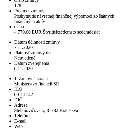
Číslo zmluvy
128
Predmet zmluvy
Poskytnutie návratnej finančnej výpomoci zo štátnych
finančných aktív
Cena
4 770,00 EUR Štyritisícsedemsto sedemdesiat
Dátum účinnosti zmluvy
7.11.2020
Platnosť zmluvy do
Neuvedené
Dátum zverejnenia
6.11.2020
1. Zmluvná strana
Ministerstvo financií SR
IČO
00151742
DIČ
Adresa
Štefanovičova 5, 81782 Bratislava
Telefón
E-mail
Web