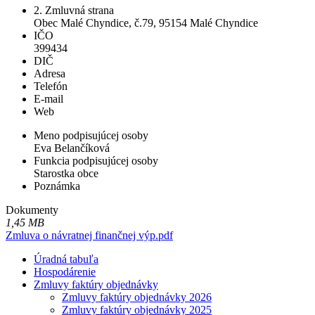
2. Zmluvná strana
Obec Malé Chyndice, č.79, 95154 Malé Chyndice
IČO
399434
DIČ
Adresa
Telefón
E-mail
Web
Meno podpisujúcej osoby
Eva Belančíková
Funkcia podpisujúcej osoby
Starostka obce
Poznámka
Dokumenty
1,45 MB
Zmluva o návratnej finančnej výp.pdf
Úradná tabuľa
Hospodárenie
Zmluvy faktúry objednávky
Zmluvy faktúry objednávky 2026
Zmluvy faktúry objednávky 2025