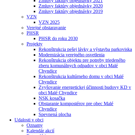
Zmluvy faktúry objednávky 2021
Zmluvy faktúry objednávky 2020
Zmluvy faktúry objednávky 2019
VZN
VZN 2025
Verejné obstaravanie
PHSR
PHSR do roku 2030
Projekty
Rekonštrukcia pešej lávky a výstavba parkoviska
Modernizácia verejného osvetlenia
Rekonštrukcia objektu pre potreby triedeného
zberu komunálnych odpadov v obci Malé
Chyndice
Rekonštrukcia kultúrneho domu v obci Malé
Chyndice
Zvyšovanie energetickej účinnosti budovy KD v
obci Malé Chyndice
NSK kosačka
Obstaranie kompostérov pre obec Malé
Chyndice
Spevnená plocha
Udalosti v obci
Oznamy
Kalendár akcií