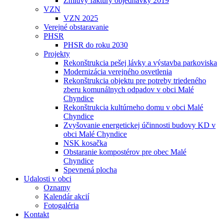
Zmluvy faktúry objednávky 2019
VZN
VZN 2025
Verejné obstaravanie
PHSR
PHSR do roku 2030
Projekty
Rekonštrukcia pešej lávky a výstavba parkoviska
Modernizácia verejného osvetlenia
Rekonštrukcia objektu pre potreby triedeného
zberu komunálnych odpadov v obci Malé
Chyndice
Rekonštrukcia kultúrneho domu v obci Malé
Chyndice
Zvyšovanie energetickej účinnosti budovy KD v
obci Malé Chyndice
NSK kosačka
Obstaranie kompostérov pre obec Malé
Chyndice
Spevnená plocha
Udalosti v obci
Oznamy
Kalendár akcií
Fotogaléria
Kontakt