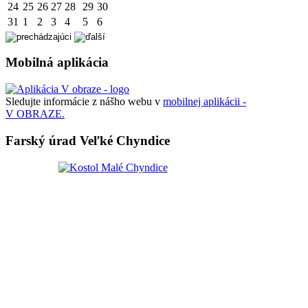
24
25
26
27
28
29
30
31
1
2
3
4
5
6
Mobilná aplikácia
Sledujte informácie z nášho webu v
mobilnej aplikácii -
V OBRAZE.
Farský úrad Veľké Chyndice