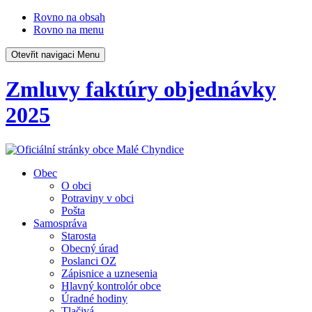
Rovno na obsah
Rovno na menu
Otevřit navigaci
Menu
Zmluvy faktúry objednávky
2025
Obec
O obci
Potraviny v obci
Pošta
Samospráva
Starosta
Obecný úrad
Poslanci OZ
Zápisnice a uznesenia
Hlavný kontrolór obce
Úradné hodiny
Tlačivá