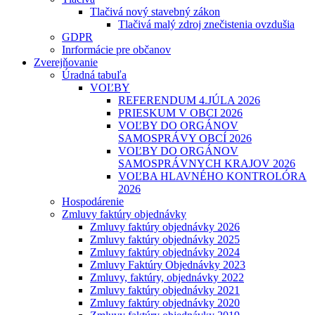
Tlačivá nový stavebný zákon
Tlačivá malý zdroj znečistenia ovzdušia
GDPR
Inrformácie pre občanov
Zverejňovanie
Úradná tabuľa
VOĽBY
REFERENDUM 4.JÚLA 2026
PRIESKUM V OBCI 2026
VOĽBY DO ORGÁNOV
SAMOSPRÁVY OBCÍ 2026
VOĽBY DO ORGÁNOV
SAMOSPRÁVNYCH KRAJOV 2026
VOĽBA HLAVNÉHO KONTROLÓRA
2026
Hospodárenie
Zmluvy faktúry objednávky
Zmluvy faktúry objednávky 2026
Zmluvy faktúry objednávky 2025
Zmluvy faktúry objednávky 2024
Zmluvy Faktúry Objednávky 2023
Zmluvy, faktúry, objednávky 2022
Zmluvy faktúry objednávky 2021
Zmluvy faktúry objednávky 2020