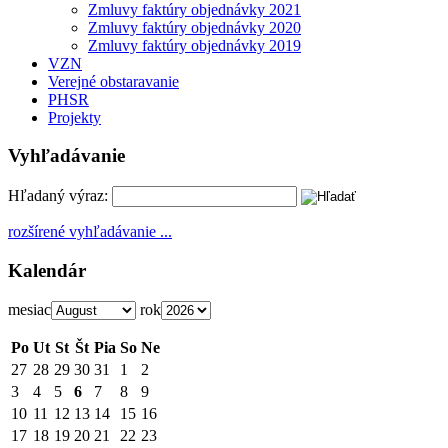
Zmluvy faktúry objednávky 2021
Zmluvy faktúry objednávky 2020
Zmluvy faktúry objednávky 2019
VZN
Verejné obstaravanie
PHSR
Projekty
Vyhľadávanie
Hľadaný výraz:
rozšírené vyhľadávanie ...
Kalendár
mesiac
rok
Po
Ut
St
Št
Pia
So
Ne
27
28
29
30
31
1
2
3
4
5
6
7
8
9
10
11
12
13
14
15
16
17
18
19
20
21
22
23