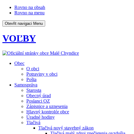
Rovno na obsah
Rovno na menu
Otevřit navigaci
Menu
VOĽBY
Obec
O obci
Potraviny v obci
Pošta
Samospráva
Starosta
Obecný úrad
Poslanci OZ
Zápisnice a uznesenia
Hlavný kontrolór obce
Úradné hodiny
Tlačivá
Tlačivá nový stavebný zákon
Tlačivá malý zdroj znečistenia ovzdušia