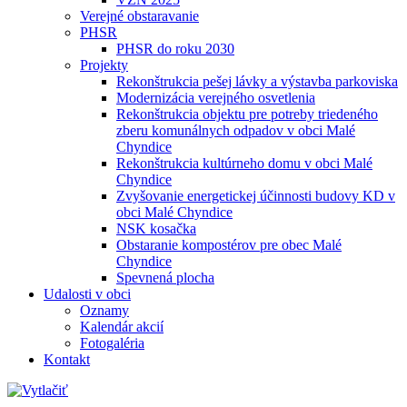
Verejné obstaravanie
PHSR
PHSR do roku 2030
Projekty
Rekonštrukcia pešej lávky a výstavba parkoviska
Modernizácia verejného osvetlenia
Rekonštrukcia objektu pre potreby triedeného
zberu komunálnych odpadov v obci Malé
Chyndice
Rekonštrukcia kultúrneho domu v obci Malé
Chyndice
Zvyšovanie energetickej účinnosti budovy KD v
obci Malé Chyndice
NSK kosačka
Obstaranie kompostérov pre obec Malé
Chyndice
Spevnená plocha
Udalosti v obci
Oznamy
Kalendár akcií
Fotogaléria
Kontakt