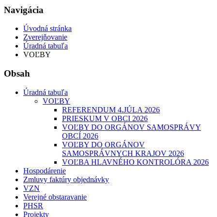
Navigácia
Úvodná stránka
Zverejňovanie
Úradná tabuľa
VOĽBY
Obsah
Úradná tabuľa
VOĽBY
REFERENDUM 4.JÚLA 2026
PRIESKUM V OBCI 2026
VOĽBY DO ORGÁNOV SAMOSPRÁVY
OBCÍ 2026
VOĽBY DO ORGÁNOV
SAMOSPRÁVNYCH KRAJOV 2026
VOĽBA HLAVNÉHO KONTROLÓRA 2026
Hospodárenie
Zmluvy faktúry objednávky
VZN
Verejné obstaravanie
PHSR
Projekty