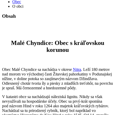
Obec
O obci
Obsah
Malé Chyndice: Obec s kráľovskou
korunou
Obec Malé Chyndice sa nachádza v okrese
Nitra
. Leží 180 metrov
nad morom vo východnej časti Žitavskej pahorkatiny v Podunajskej
nížine, v doline potoka so zaujímavým názvom Džindžava.
Odlesnený chotár tvoria íly a piesky z mladších treťohôr, na povrchu
je spraš. Má černozemné a hnedozemné pôdy.
V katastri obce sa nachádzajú náleziská lignitu. Nikdy sa však
nevyužívali na hospodárske účely. Obec sa prvý-krát spomína
pod názvom Hind v roku 1264 ako majetok kráľovských rybárov.
Nachádzal sa tu prirodzený rybník, ktorý bol napríklad vo