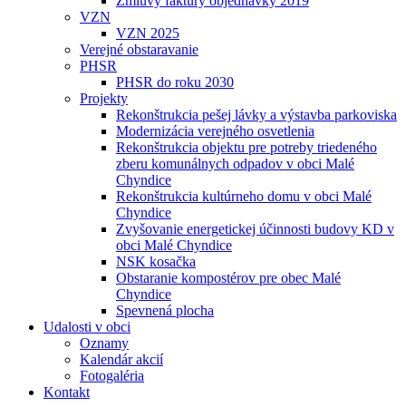
Zmluvy faktúry objednávky 2019
VZN
VZN 2025
Verejné obstaravanie
PHSR
PHSR do roku 2030
Projekty
Rekonštrukcia pešej lávky a výstavba parkoviska
Modernizácia verejného osvetlenia
Rekonštrukcia objektu pre potreby triedeného
zberu komunálnych odpadov v obci Malé
Chyndice
Rekonštrukcia kultúrneho domu v obci Malé
Chyndice
Zvyšovanie energetickej účinnosti budovy KD v
obci Malé Chyndice
NSK kosačka
Obstaranie kompostérov pre obec Malé
Chyndice
Spevnená plocha
Udalosti v obci
Oznamy
Kalendár akcií
Fotogaléria
Kontakt