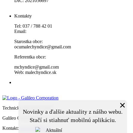
DIČ: 2021056697
Kontakty
Tel: 037 / 788 42 01
Email:
Starostka obce:
ocumalechyndice@gmail.com
Referentka obce:
mchyndice@gmail.com
Web: malechyndice.sk
×
Technický prevádzkovateľ:
Novinky a ďalšie aktuality z nášho webu.
Galileo Corporation s.r.o., Čierna Voda 468, 925 06
Stačí si stiahnuť mobilnú aplikáciu.
Kontakt:
www.igalileo.sk