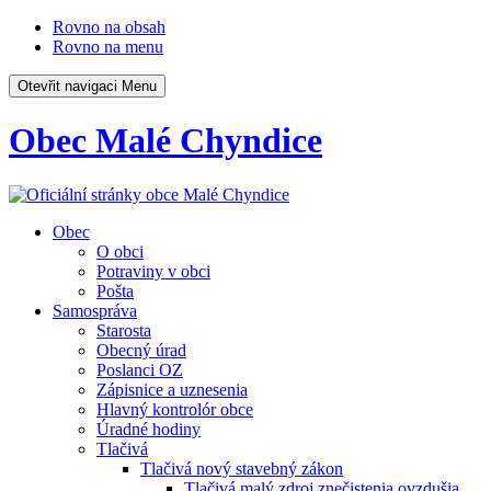
Rovno na obsah
Rovno na menu
Otevřit navigaci
Menu
Obec Malé Chyndice
Obec
O obci
Potraviny v obci
Pošta
Samospráva
Starosta
Obecný úrad
Poslanci OZ
Zápisnice a uznesenia
Hlavný kontrolór obce
Úradné hodiny
Tlačivá
Tlačivá nový stavebný zákon
Tlačivá malý zdroj znečistenia ovzdušia