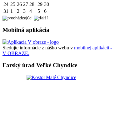
24
25
26
27
28
29
30
31
1
2
3
4
5
6
Mobilná aplikácia
Sledujte informácie z nášho webu v
mobilnej aplikácii -
V OBRAZE.
Farský úrad Veľké Chyndice