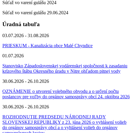
Súťaž vo varení gulášu 2024
Súťaž vo varení gulášu 29.06.2024
Úradná tabuľa
03.07.2026 - 31.08.2026
PRIESKUM - Kanalizácia obce Malé Chyndice
01.07.2026
Stanovisko Západoslovenskej vodárenskej spoločnosti k zasadaniu
krízového štábu Okresného úradu v Nitre ohľadom pitnej vody
30.06.2026 - 26.10.2026
OZNÁMENIE o utvorení volebného obvodu a o určení počtu
poslancov pre voľby do orgánov samosprávy obcí 24. októbra 2026
30.06.2026 - 26.10.2026
ROZHODNUTIE PREDSEDU NÁRODNEJ RADY
SLOVENSKEJ REPUBLIKY z 23. júna 2026 o vyhlásení volieb
do orgánov samosprávy obcí a o vyhlásení volieb do orgánov
samosprávnych krajov