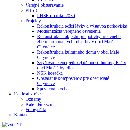
Verejné obstaravanie
PHSR
PHSR do roku 2030
Projekty
Rekonštrukcia pešej lávky a výstavba parkoviska
Modernizácia verejného osvetlenia
Rekonštrukcia objektu pre potreby triedeného
zberu komunálnych odpadov v obci Malé
Chyndice
Rekonštrukcia kultúrneho domu v obci Malé
Chyndice
Zvyšovanie energetickej účinnosti budovy KD v
obci Malé Chyndice
NSK kosačka
Obstaranie kompostérov pre obec Malé
Chyndice
Spevnená plocha
Udalosti v obci
Oznamy
Kalendár akcií
Fotogaléria
Kontakt