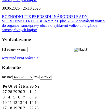
30.06.2026 - 26.10.2026
ROZHODNUTIE PREDSEDU NÁRODNEJ RADY
SLOVENSKEJ REPUBLIKY z 23. júna 2026 o vyhlásení volieb
do orgánov samosprávy obcí a o vyhlásení volieb do orgánov
samosprávnych krajov
Vyhľadávanie
Hľadaný výraz:
rozšírené vyhľadávanie ...
Kalendár
mesiac
rok
Po
Ut
St
Št
Pia
So
Ne
27
28
29
30
31
1
2
3
4
5
6
7
8
9
10
11
12
13
14
15
16
17
18
19
20
21
22
23