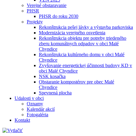
Verejné obstaravanie
PHSR
PHSR do roku 2030
Projekty
Rekonštrukcia pešej lávky a výstavba parkoviska
Modernizácia verejného osvetlenia
Rekonštrukcia objektu pre potreby triedeného
zberu komunálnych odpadov v obci Malé
Chyndice
Rekonštrukcia kultúrneho domu v obci Malé
Chyndice
Zvyšovanie energetickej účinnosti budovy KD v
obci Malé Chyndice
NSK kosačka
Obstaranie kompostérov pre obec Malé
Chyndice
Spevnená plocha
Udalosti v obci
Oznamy
Kalendár akcií
Fotogaléria
Kontakt