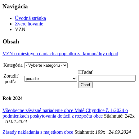
Navigácia
Úvodná stránka
Zverejňovanie
VZN
Obsah
VZN o miestnych daniach a poplatku za komunálny odpad
Kategória
Hľadať
Zoradiť
podľa
Rok 2024
Všeobecne záväzné nariadenie obce Malé Chyndice č. 1/2024 o
podmienkach poskytovania dotácií z rozpočtu obce
Stiahnuté:
242
x
|
10.04.2024
Zásady nakladania s majetkom obce
Stiahnuté:
199
x |
24.09.2024