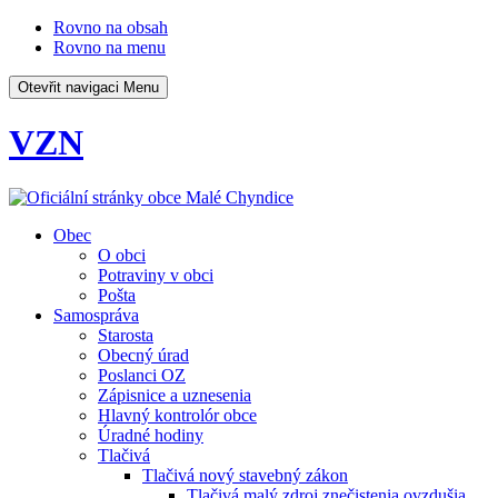
Rovno na obsah
Rovno na menu
Otevřit navigaci
Menu
VZN
Obec
O obci
Potraviny v obci
Pošta
Samospráva
Starosta
Obecný úrad
Poslanci OZ
Zápisnice a uznesenia
Hlavný kontrolór obce
Úradné hodiny
Tlačivá
Tlačivá nový stavebný zákon
Tlačivá malý zdroj znečistenia ovzdušia