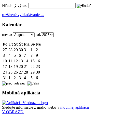
Hľadaný výraz:
rozšírené vyhľadávanie ...
Kalendár
mesiac
rok
Po
Ut
St
Št
Pia
So
Ne
27
28
29
30
31
1
2
3
4
5
6
7
8
9
10
11
12
13
14
15
16
17
18
19
20
21
22
23
24
25
26
27
28
29
30
31
1
2
3
4
5
6
Mobilná aplikácia
Sledujte informácie z nášho webu v
mobilnej aplikácii -
V OBRAZE.