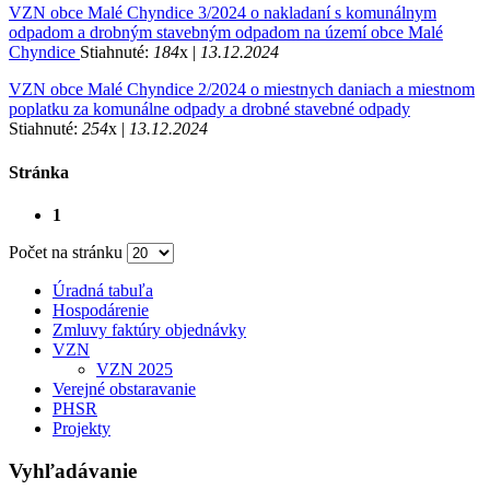
VZN obce Malé Chyndice 3/2024 o nakladaní s komunálnym
odpadom a drobným stavebným odpadom na území obce Malé
Chyndice
Stiahnuté:
184
x |
13.12.2024
VZN obce Malé Chyndice 2/2024 o miestnych daniach a miestnom
poplatku za komunálne odpady a drobné stavebné odpady
Stiahnuté:
254
x |
13.12.2024
Stránka
1
Počet na stránku
Úradná tabuľa
Hospodárenie
Zmluvy faktúry objednávky
VZN
VZN 2025
Verejné obstaravanie
PHSR
Projekty
Vyhľadávanie