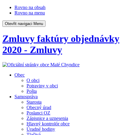
Rovno na obsah
Rovno na menu
Otevřit navigaci
Menu
Zmluvy faktúry objednávky
2020 - Zmluvy
Obec
O obci
Potraviny v obci
Pošta
Samospráva
Starosta
Obecný úrad
Poslanci OZ
Zápisnice a uznesenia
Hlavný kontrolór obce
Úradné hodiny
Tlačivá