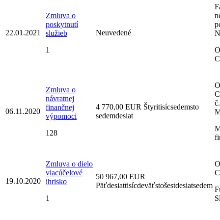
F
Zmluva o
n
poskytnutí
p
22.01.2021
Neuvedené
služieb
N
1
O
C
O
Zmluva o
C
návratnej
č
4 770,00 EUR Štyritisícsedemsto
finančnej
06.11.2020
M
sedemdesiat
výpomoci
M
128
f
Zmluva o dielo
O
viacúčelové
C
50 967,00 EUR
19.10.2020
ihrisko
Päťdesiattisícdeväťstošestdesiatsedem
F
1
S