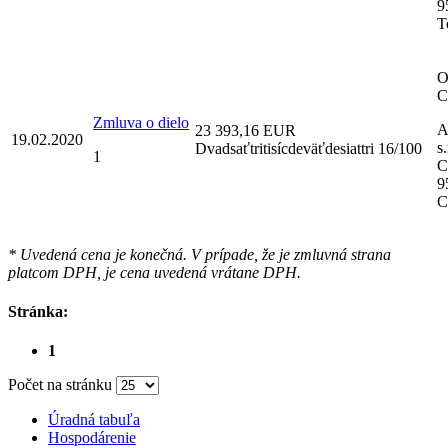
9
T
O
C
Zmluva o dielo
A
23 393,16 EUR
19.02.2020
s
Dvadsaťtritisícdeväťdesiattri 16/100
1
C
9
C
* Uvedená cena je konečná. V prípade, že je zmluvná strana
platcom DPH, je cena uvedená vrátane DPH.
Stránka:
1
Počet na stránku
Úradná tabuľa
Hospodárenie