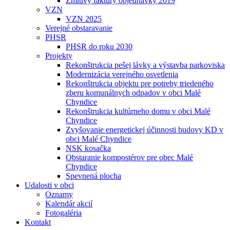
Zmluvy faktúry objednávky 2019
VZN
VZN 2025
Verejné obstaravanie
PHSR
PHSR do roku 2030
Projekty
Rekonštrukcia pešej lávky a výstavba parkoviska
Modernizácia verejného osvetlenia
Rekonštrukcia objektu pre potreby triedeného
zberu komunálnych odpadov v obci Malé
Chyndice
Rekonštrukcia kultúrneho domu v obci Malé
Chyndice
Zvyšovanie energetickej účinnosti budovy KD v
obci Malé Chyndice
NSK kosačka
Obstaranie kompostérov pre obec Malé
Chyndice
Spevnená plocha
Udalosti v obci
Oznamy
Kalendár akcií
Fotogaléria
Kontakt