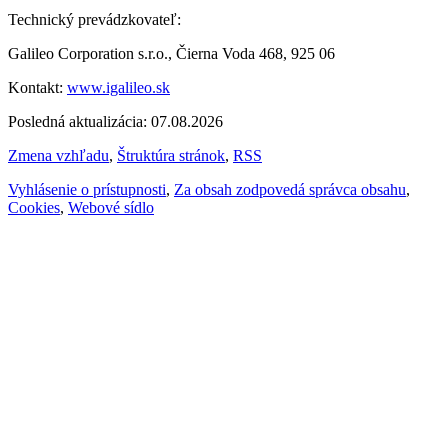
Technický prevádzkovateľ:
Galileo Corporation s.r.o., Čierna Voda 468, 925 06
Kontakt:
www.igalileo.sk
Posledná aktualizácia: 07.08.2026
Zmena vzhľadu
,
Štruktúra stránok
,
RSS
Vyhlásenie o prístupnosti
,
Za obsah zodpovedá správca obsahu
,
Cookies
,
Webové sídlo