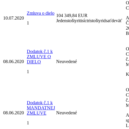
O
C
Zmluva o dielo
104 349,84 EUR
A
10.07.2020
Jedenstoštyritisíctristoštyridsaťdeväť
1
Č
2
B
O
Dodatok č.1 k
C
ZMLUVE O
č
08.06.2020
Neuvedené
DIELO
M
1
K
O
C
č
Dodatok č.1 k
M
MANDATNEJ
08.06.2020
Neuvedené
ZMLUVE
A
sp
1
L