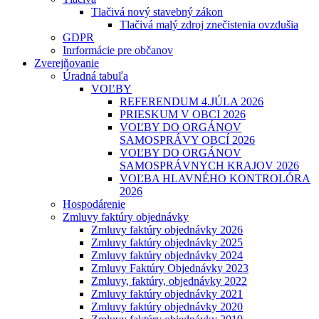
Tlačivá nový stavebný zákon
Tlačivá malý zdroj znečistenia ovzdušia
GDPR
Inrformácie pre občanov
Zverejňovanie
Úradná tabuľa
VOĽBY
REFERENDUM 4.JÚLA 2026
PRIESKUM V OBCI 2026
VOĽBY DO ORGÁNOV
SAMOSPRÁVY OBCÍ 2026
VOĽBY DO ORGÁNOV
SAMOSPRÁVNYCH KRAJOV 2026
VOĽBA HLAVNÉHO KONTROLÓRA
2026
Hospodárenie
Zmluvy faktúry objednávky
Zmluvy faktúry objednávky 2026
Zmluvy faktúry objednávky 2025
Zmluvy faktúry objednávky 2024
Zmluvy Faktúry Objednávky 2023
Zmluvy, faktúry, objednávky 2022
Zmluvy faktúry objednávky 2021
Zmluvy faktúry objednávky 2020