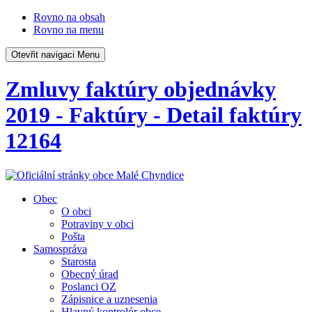
Rovno na obsah
Rovno na menu
Otevřit navigaci
Menu
Zmluvy faktúry objednávky
2019 - Faktúry - Detail faktúry
12164
Obec
O obci
Potraviny v obci
Pošta
Samospráva
Starosta
Obecný úrad
Poslanci OZ
Zápisnice a uznesenia
Hlavný kontrolór obce