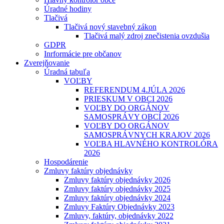
Úradné hodiny
Tlačivá
Tlačivá nový stavebný zákon
Tlačivá malý zdroj znečistenia ovzdušia
GDPR
Inrformácie pre občanov
Zverejňovanie
Úradná tabuľa
VOĽBY
REFERENDUM 4.JÚLA 2026
PRIESKUM V OBCI 2026
VOĽBY DO ORGÁNOV
SAMOSPRÁVY OBCÍ 2026
VOĽBY DO ORGÁNOV
SAMOSPRÁVNYCH KRAJOV 2026
VOĽBA HLAVNÉHO KONTROLÓRA
2026
Hospodárenie
Zmluvy faktúry objednávky
Zmluvy faktúry objednávky 2026
Zmluvy faktúry objednávky 2025
Zmluvy faktúry objednávky 2024
Zmluvy Faktúry Objednávky 2023
Zmluvy, faktúry, objednávky 2022