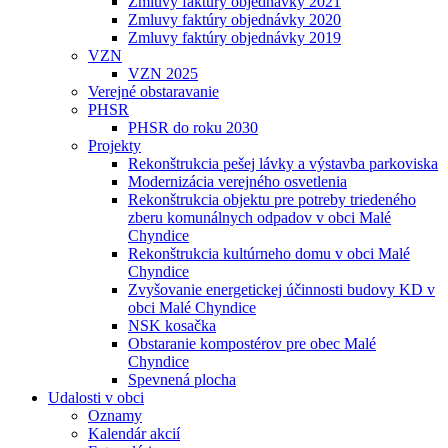
Zmluvy faktúry objednávky 2021
Zmluvy faktúry objednávky 2020
Zmluvy faktúry objednávky 2019
VZN
VZN 2025
Verejné obstaravanie
PHSR
PHSR do roku 2030
Projekty
Rekonštrukcia pešej lávky a výstavba parkoviska
Modernizácia verejného osvetlenia
Rekonštrukcia objektu pre potreby triedeného
zberu komunálnych odpadov v obci Malé
Chyndice
Rekonštrukcia kultúrneho domu v obci Malé
Chyndice
Zvyšovanie energetickej účinnosti budovy KD v
obci Malé Chyndice
NSK kosačka
Obstaranie kompostérov pre obec Malé
Chyndice
Spevnená plocha
Udalosti v obci
Oznamy
Kalendár akcií