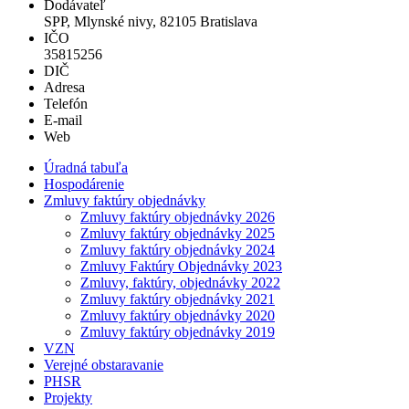
Dodávateľ
SPP, Mlynské nivy, 82105 Bratislava
IČO
35815256
DIČ
Adresa
Telefón
E-mail
Web
Úradná tabuľa
Hospodárenie
Zmluvy faktúry objednávky
Zmluvy faktúry objednávky 2026
Zmluvy faktúry objednávky 2025
Zmluvy faktúry objednávky 2024
Zmluvy Faktúry Objednávky 2023
Zmluvy, faktúry, objednávky 2022
Zmluvy faktúry objednávky 2021
Zmluvy faktúry objednávky 2020
Zmluvy faktúry objednávky 2019
VZN
Verejné obstaravanie
PHSR
Projekty