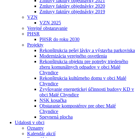
Zmluvy faktúry objednávky 2021
Zmluvy faktúry objednávky 2020
Zmluvy faktúry objednávky 2019
VZN
VZN 2025
Verejné obstaravanie
PHSR
PHSR do roku 2030
Projekty
Rekonštrukcia pešej lávky a výstavba parkoviska
Modernizácia verejného osvetlenia
Rekonštrukcia objektu pre potreby triedeného
zberu komunálnych odpadov v obci Malé
Chyndice
Rekonštrukcia kultúrneho domu v obci Malé
Chyndice
Zvyšovanie energetickej účinnosti budovy KD v
obci Malé Chyndice
NSK kosačka
Obstaranie kompostérov pre obec Malé
Chyndice
Spevnená plocha
Udalosti v obci
Oznamy
Kalendár akcií