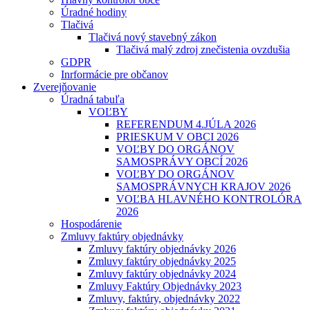
Úradné hodiny
Tlačivá
Tlačivá nový stavebný zákon
Tlačivá malý zdroj znečistenia ovzdušia
GDPR
Inrformácie pre občanov
Zverejňovanie
Úradná tabuľa
VOĽBY
REFERENDUM 4.JÚLA 2026
PRIESKUM V OBCI 2026
VOĽBY DO ORGÁNOV
SAMOSPRÁVY OBCÍ 2026
VOĽBY DO ORGÁNOV
SAMOSPRÁVNYCH KRAJOV 2026
VOĽBA HLAVNÉHO KONTROLÓRA
2026
Hospodárenie
Zmluvy faktúry objednávky
Zmluvy faktúry objednávky 2026
Zmluvy faktúry objednávky 2025
Zmluvy faktúry objednávky 2024
Zmluvy Faktúry Objednávky 2023
Zmluvy, faktúry, objednávky 2022