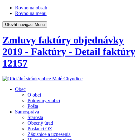
Rovno na obsah
Rovno na menu
Otevřit navigaci
Menu
Zmluvy faktúry objednávky
2019 - Faktúry - Detail faktúry
12157
Obec
O obci
Potraviny v obci
Pošta
Samospráva
Starosta
Obecný úrad
Poslanci OZ
Zápisnice a uznesenia
Hlavný kontrolór obce