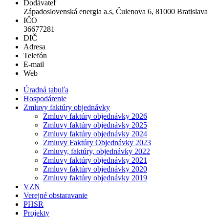
Dodávateľ
Západoslovenská energia a.s, Čulenova 6, 81000 Bratislava
IČO
36677281
DIČ
Adresa
Telefón
E-mail
Web
Úradná tabuľa
Hospodárenie
Zmluvy faktúry objednávky
Zmluvy faktúry objednávky 2026
Zmluvy faktúry objednávky 2025
Zmluvy faktúry objednávky 2024
Zmluvy Faktúry Objednávky 2023
Zmluvy, faktúry, objednávky 2022
Zmluvy faktúry objednávky 2021
Zmluvy faktúry objednávky 2020
Zmluvy faktúry objednávky 2019
VZN
Verejné obstaravanie
PHSR
Projekty