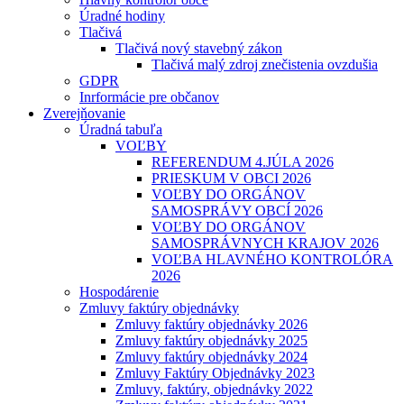
Úradné hodiny
Tlačivá
Tlačivá nový stavebný zákon
Tlačivá malý zdroj znečistenia ovzdušia
GDPR
Inrformácie pre občanov
Zverejňovanie
Úradná tabuľa
VOĽBY
REFERENDUM 4.JÚLA 2026
PRIESKUM V OBCI 2026
VOĽBY DO ORGÁNOV
SAMOSPRÁVY OBCÍ 2026
VOĽBY DO ORGÁNOV
SAMOSPRÁVNYCH KRAJOV 2026
VOĽBA HLAVNÉHO KONTROLÓRA
2026
Hospodárenie
Zmluvy faktúry objednávky
Zmluvy faktúry objednávky 2026
Zmluvy faktúry objednávky 2025
Zmluvy faktúry objednávky 2024
Zmluvy Faktúry Objednávky 2023
Zmluvy, faktúry, objednávky 2022