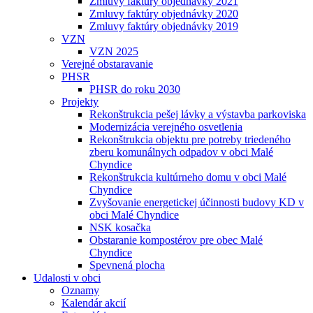
Zmluvy faktúry objednávky 2021
Zmluvy faktúry objednávky 2020
Zmluvy faktúry objednávky 2019
VZN
VZN 2025
Verejné obstaravanie
PHSR
PHSR do roku 2030
Projekty
Rekonštrukcia pešej lávky a výstavba parkoviska
Modernizácia verejného osvetlenia
Rekonštrukcia objektu pre potreby triedeného
zberu komunálnych odpadov v obci Malé
Chyndice
Rekonštrukcia kultúrneho domu v obci Malé
Chyndice
Zvyšovanie energetickej účinnosti budovy KD v
obci Malé Chyndice
NSK kosačka
Obstaranie kompostérov pre obec Malé
Chyndice
Spevnená plocha
Udalosti v obci
Oznamy
Kalendár akcií