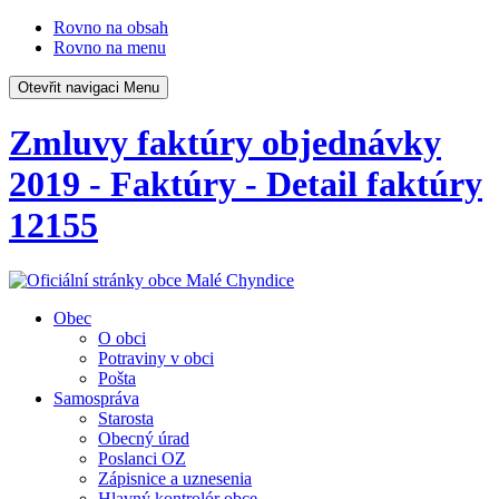
Rovno na obsah
Rovno na menu
Otevřit navigaci
Menu
Zmluvy faktúry objednávky
2019 - Faktúry - Detail faktúry
12155
Obec
O obci
Potraviny v obci
Pošta
Samospráva
Starosta
Obecný úrad
Poslanci OZ
Zápisnice a uznesenia
Hlavný kontrolór obce