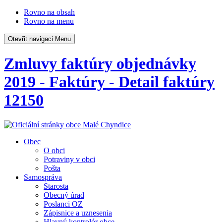
Rovno na obsah
Rovno na menu
Otevřit navigaci
Menu
Zmluvy faktúry objednávky
2019 - Faktúry - Detail faktúry
12150
Obec
O obci
Potraviny v obci
Pošta
Samospráva
Starosta
Obecný úrad
Poslanci OZ
Zápisnice a uznesenia
Hlavný kontrolór obce