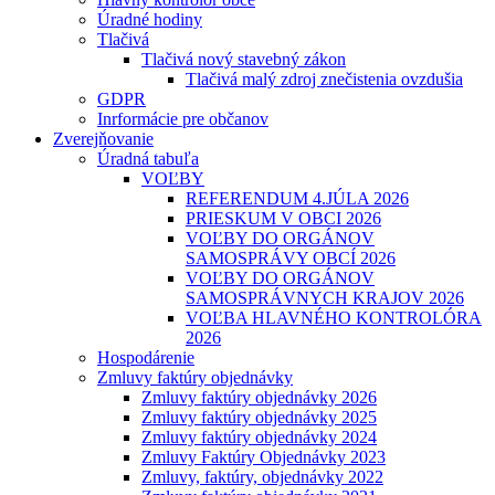
Úradné hodiny
Tlačivá
Tlačivá nový stavebný zákon
Tlačivá malý zdroj znečistenia ovzdušia
GDPR
Inrformácie pre občanov
Zverejňovanie
Úradná tabuľa
VOĽBY
REFERENDUM 4.JÚLA 2026
PRIESKUM V OBCI 2026
VOĽBY DO ORGÁNOV
SAMOSPRÁVY OBCÍ 2026
VOĽBY DO ORGÁNOV
SAMOSPRÁVNYCH KRAJOV 2026
VOĽBA HLAVNÉHO KONTROLÓRA
2026
Hospodárenie
Zmluvy faktúry objednávky
Zmluvy faktúry objednávky 2026
Zmluvy faktúry objednávky 2025
Zmluvy faktúry objednávky 2024
Zmluvy Faktúry Objednávky 2023
Zmluvy, faktúry, objednávky 2022