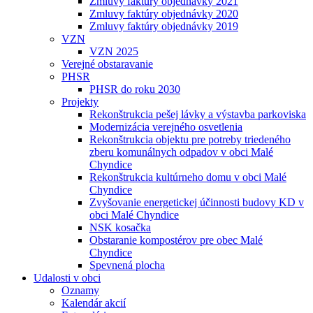
Zmluvy faktúry objednávky 2021
Zmluvy faktúry objednávky 2020
Zmluvy faktúry objednávky 2019
VZN
VZN 2025
Verejné obstaravanie
PHSR
PHSR do roku 2030
Projekty
Rekonštrukcia pešej lávky a výstavba parkoviska
Modernizácia verejného osvetlenia
Rekonštrukcia objektu pre potreby triedeného
zberu komunálnych odpadov v obci Malé
Chyndice
Rekonštrukcia kultúrneho domu v obci Malé
Chyndice
Zvyšovanie energetickej účinnosti budovy KD v
obci Malé Chyndice
NSK kosačka
Obstaranie kompostérov pre obec Malé
Chyndice
Spevnená plocha
Udalosti v obci
Oznamy
Kalendár akcií