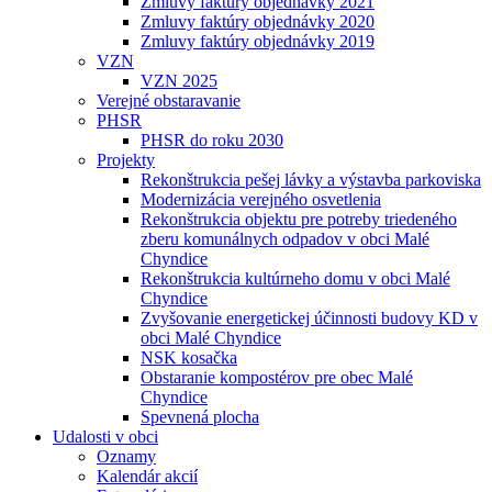
Zmluvy faktúry objednávky 2021
Zmluvy faktúry objednávky 2020
Zmluvy faktúry objednávky 2019
VZN
VZN 2025
Verejné obstaravanie
PHSR
PHSR do roku 2030
Projekty
Rekonštrukcia pešej lávky a výstavba parkoviska
Modernizácia verejného osvetlenia
Rekonštrukcia objektu pre potreby triedeného
zberu komunálnych odpadov v obci Malé
Chyndice
Rekonštrukcia kultúrneho domu v obci Malé
Chyndice
Zvyšovanie energetickej účinnosti budovy KD v
obci Malé Chyndice
NSK kosačka
Obstaranie kompostérov pre obec Malé
Chyndice
Spevnená plocha
Udalosti v obci
Oznamy
Kalendár akcií