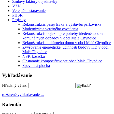
Zmluvy faktúry objednávky
VZN
Verejné obstaravanie
PHSR
Projekty
Rekonštrukcia pešej lávky a výstavba parkoviska
Modernizácia verejného osvetlenia
Rekonštrukcia objektu pre potreby triedeného zberu
komunálnych odpadov v obci Malé Chyndice
Rekonštrukcia kultúrneho domu v obci Malé Chyndice
Zvyšovanie energetickej účinnosti budovy KD v obci
Malé Chyndice
NSK kosačka
Obstaranie kompostérov pre obec Malé Chyndice
Spevnená plocha
Vyhľadávanie
Hľadaný výraz:
rozšírené vyhľadávanie ...
Kalendár