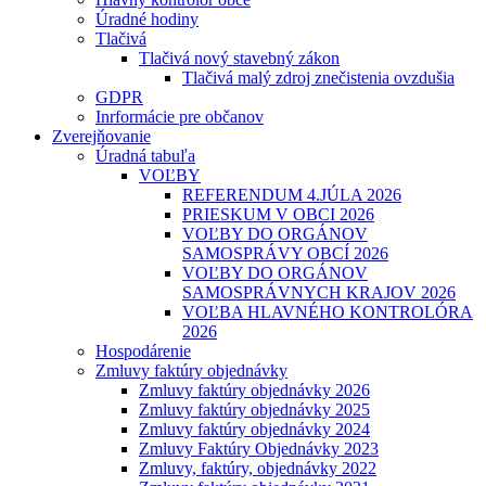
Úradné hodiny
Tlačivá
Tlačivá nový stavebný zákon
Tlačivá malý zdroj znečistenia ovzdušia
GDPR
Inrformácie pre občanov
Zverejňovanie
Úradná tabuľa
VOĽBY
REFERENDUM 4.JÚLA 2026
PRIESKUM V OBCI 2026
VOĽBY DO ORGÁNOV
SAMOSPRÁVY OBCÍ 2026
VOĽBY DO ORGÁNOV
SAMOSPRÁVNYCH KRAJOV 2026
VOĽBA HLAVNÉHO KONTROLÓRA
2026
Hospodárenie
Zmluvy faktúry objednávky
Zmluvy faktúry objednávky 2026
Zmluvy faktúry objednávky 2025
Zmluvy faktúry objednávky 2024
Zmluvy Faktúry Objednávky 2023
Zmluvy, faktúry, objednávky 2022