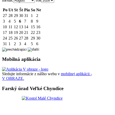
mesiac
rok
Po
Ut
St
Št
Pia
So
Ne
27
28
29
30
31
1
2
3
4
5
6
7
8
9
10
11
12
13
14
15
16
17
18
19
20
21
22
23
24
25
26
27
28
29
30
31
1
2
3
4
5
6
Mobilná aplikácia
Sledujte informácie z nášho webu v
mobilnej aplikácii -
V OBRAZE.
Farský úrad Veľké Chyndice