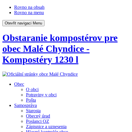
Rovno na obsah
Rovno na menu
Otevřit navigaci
Menu
Obstaranie kompostérov pre
obec Malé Chyndice -
Kompostéry 1230 l
Obec
O obci
Potraviny v obci
Pošta
Samospráva
Starosta
Obecný úrad
Poslanci OZ
Zápisnice a uznesenia
Hlavný kontrolór obce