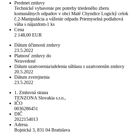
Predmet zmluvy
Technické vybavenie pre potreby triedeného zberu
komunálnych odpadov v obci Malé Chyndice Logický celok
č.2-Manipulácia a váženie odpadu Priemyselná podlahová
váha s nájazdom-1 ks
Cena
2 148,00 EUR
Dátum účinnosti zmluvy
23.5.2022
Platnosť zmluvy do
Neuvedené
Dátum uzatvorenia/udelenia súhlasu s uzatvorením zmluvy
20.5.2022
Dátum zverejnenia
23.5.2022
1. Zmluvná strana
TENZONA Slovakia s.r.o.,
IČO
0036286451
DIČ
2022154013
Adresa
Bojnická 3, 831 04 Bratislava