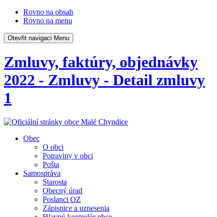
Rovno na obsah
Rovno na menu
Otevřit navigaci
Menu
Zmluvy, faktúry, objednávky
2022 - Zmluvy - Detail zmluvy
1
Obec
O obci
Potraviny v obci
Pošta
Samospráva
Starosta
Obecný úrad
Poslanci OZ
Zápisnice a uznesenia
Hlavný kontrolór obce