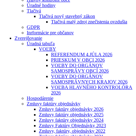
Úradné hodiny
Tlačivá
Tlačivá nový stavebný zákon
Tlačivá malý zdroj znečistenia ovzdušia
GDPR
Inrformácie pre občanov
Zverejňovanie
Úradná tabuľa
VOĽBY
REFERENDUM 4.JÚLA 2026
PRIESKUM V OBCI 2026
VOĽBY DO ORGÁNOV
SAMOSPRÁVY OBCÍ 2026
VOĽBY DO ORGÁNOV
SAMOSPRÁVNYCH KRAJOV 2026
VOĽBA HLAVNÉHO KONTROLÓRA
2026
Hospodárenie
Zmluvy faktúry objednávky
Zmluvy faktúry objednávky 2026
Zmluvy faktúry objednávky 2025
Zmluvy faktúry objednávky 2024
Zmluvy Faktúry Objednávky 2023
Zmluvy, faktúry, objednávky 2022