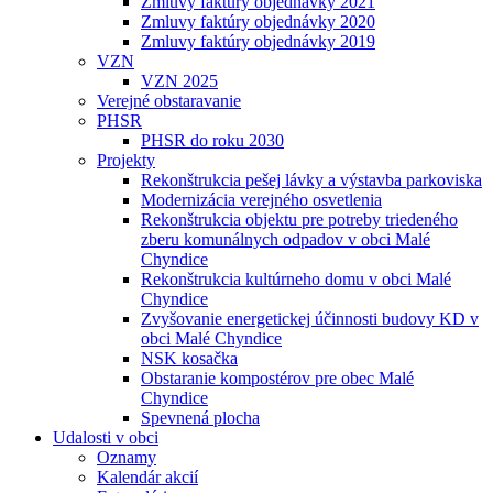
Zmluvy faktúry objednávky 2021
Zmluvy faktúry objednávky 2020
Zmluvy faktúry objednávky 2019
VZN
VZN 2025
Verejné obstaravanie
PHSR
PHSR do roku 2030
Projekty
Rekonštrukcia pešej lávky a výstavba parkoviska
Modernizácia verejného osvetlenia
Rekonštrukcia objektu pre potreby triedeného
zberu komunálnych odpadov v obci Malé
Chyndice
Rekonštrukcia kultúrneho domu v obci Malé
Chyndice
Zvyšovanie energetickej účinnosti budovy KD v
obci Malé Chyndice
NSK kosačka
Obstaranie kompostérov pre obec Malé
Chyndice
Spevnená plocha
Udalosti v obci
Oznamy
Kalendár akcií