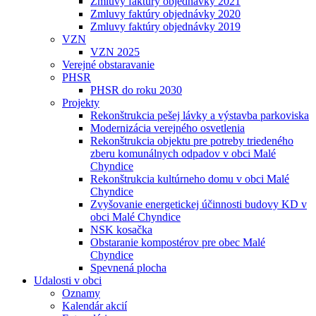
Zmluvy faktúry objednávky 2021
Zmluvy faktúry objednávky 2020
Zmluvy faktúry objednávky 2019
VZN
VZN 2025
Verejné obstaravanie
PHSR
PHSR do roku 2030
Projekty
Rekonštrukcia pešej lávky a výstavba parkoviska
Modernizácia verejného osvetlenia
Rekonštrukcia objektu pre potreby triedeného
zberu komunálnych odpadov v obci Malé
Chyndice
Rekonštrukcia kultúrneho domu v obci Malé
Chyndice
Zvyšovanie energetickej účinnosti budovy KD v
obci Malé Chyndice
NSK kosačka
Obstaranie kompostérov pre obec Malé
Chyndice
Spevnená plocha
Udalosti v obci
Oznamy
Kalendár akcií