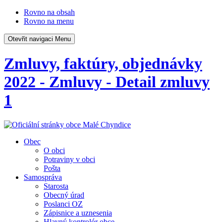
Rovno na obsah
Rovno na menu
Otevřit navigaci
Menu
Zmluvy, faktúry, objednávky
2022 - Zmluvy - Detail zmluvy
1
Obec
O obci
Potraviny v obci
Pošta
Samospráva
Starosta
Obecný úrad
Poslanci OZ
Zápisnice a uznesenia
Hlavný kontrolór obce