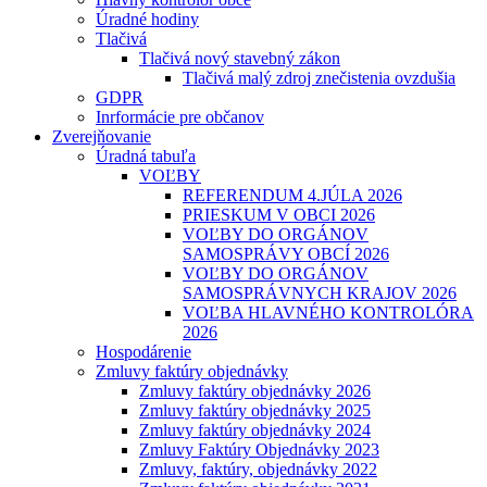
Úradné hodiny
Tlačivá
Tlačivá nový stavebný zákon
Tlačivá malý zdroj znečistenia ovzdušia
GDPR
Inrformácie pre občanov
Zverejňovanie
Úradná tabuľa
VOĽBY
REFERENDUM 4.JÚLA 2026
PRIESKUM V OBCI 2026
VOĽBY DO ORGÁNOV
SAMOSPRÁVY OBCÍ 2026
VOĽBY DO ORGÁNOV
SAMOSPRÁVNYCH KRAJOV 2026
VOĽBA HLAVNÉHO KONTROLÓRA
2026
Hospodárenie
Zmluvy faktúry objednávky
Zmluvy faktúry objednávky 2026
Zmluvy faktúry objednávky 2025
Zmluvy faktúry objednávky 2024
Zmluvy Faktúry Objednávky 2023
Zmluvy, faktúry, objednávky 2022