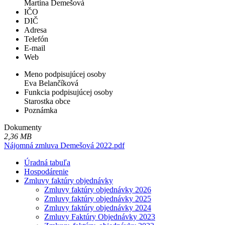
Martina Demešová
IČO
DIČ
Adresa
Telefón
E-mail
Web
Meno podpisujúcej osoby
Eva Belančíková
Funkcia podpisujúcej osoby
Starostka obce
Poznámka
Dokumenty
2,36 MB
Nájomná zmluva Demešová 2022.pdf
Úradná tabuľa
Hospodárenie
Zmluvy faktúry objednávky
Zmluvy faktúry objednávky 2026
Zmluvy faktúry objednávky 2025
Zmluvy faktúry objednávky 2024
Zmluvy Faktúry Objednávky 2023