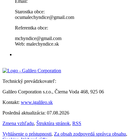
Email:
Starostka obce:
ocumalechyndice@gmail.com
Referentka obce:
mchyndice@gmail.com
Web: malechyndice.sk
Technický prevádzkovateľ:
Galileo Corporation s.r.o., Čierna Voda 468, 925 06
Kontakt:
www.igalileo.sk
Posledná aktualizácia: 07.08.2026
Zmena vzhľadu
,
Štruktúra stránok
,
RSS
Vyhlásenie o prístupnosti
,
Za obsah zodpovedá správca obsahu
,