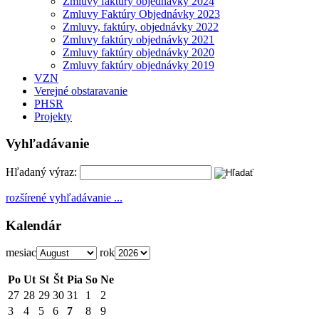
Zmluvy faktúry objednávky 2024
Zmluvy Faktúry Objednávky 2023
Zmluvy, faktúry, objednávky 2022
Zmluvy faktúry objednávky 2021
Zmluvy faktúry objednávky 2020
Zmluvy faktúry objednávky 2019
VZN
Verejné obstaravanie
PHSR
Projekty
Vyhľadávanie
Hľadaný výraz:
rozšírené vyhľadávanie ...
Kalendár
mesiac
rok
Po
Ut
St
Št
Pia
So
Ne
27
28
29
30
31
1
2
3
4
5
6
7
8
9