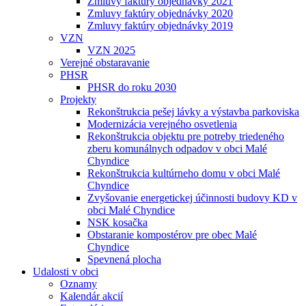
Zmluvy faktúry objednávky 2021
Zmluvy faktúry objednávky 2020
Zmluvy faktúry objednávky 2019
VZN
VZN 2025
Verejné obstaravanie
PHSR
PHSR do roku 2030
Projekty
Rekonštrukcia pešej lávky a výstavba parkoviska
Modernizácia verejného osvetlenia
Rekonštrukcia objektu pre potreby triedeného
zberu komunálnych odpadov v obci Malé
Chyndice
Rekonštrukcia kultúrneho domu v obci Malé
Chyndice
Zvyšovanie energetickej účinnosti budovy KD v
obci Malé Chyndice
NSK kosačka
Obstaranie kompostérov pre obec Malé
Chyndice
Spevnená plocha
Udalosti v obci
Oznamy
Kalendár akcií