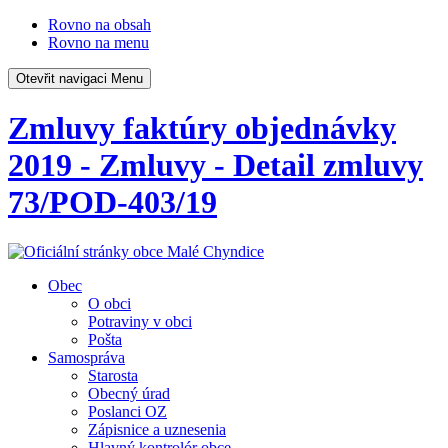
Rovno na obsah
Rovno na menu
Otevřit navigaci
Menu
Zmluvy faktúry objednávky
2019 - Zmluvy - Detail zmluvy
73/POD-403/19
Obec
O obci
Potraviny v obci
Pošta
Samospráva
Starosta
Obecný úrad
Poslanci OZ
Zápisnice a uznesenia
Hlavný kontrolór obce