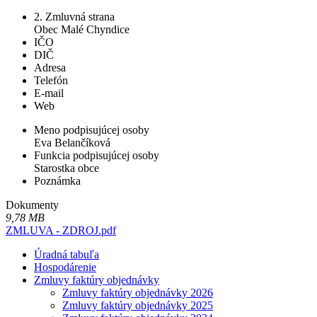
2. Zmluvná strana
Obec Malé Chyndice
IČO
DIČ
Adresa
Telefón
E-mail
Web
Meno podpisujúcej osoby
Eva Belančíková
Funkcia podpisujúcej osoby
Starostka obce
Poznámka
Dokumenty
9,78 MB
ZMLUVA - ZDROJ.pdf
Úradná tabuľa
Hospodárenie
Zmluvy faktúry objednávky
Zmluvy faktúry objednávky 2026
Zmluvy faktúry objednávky 2025