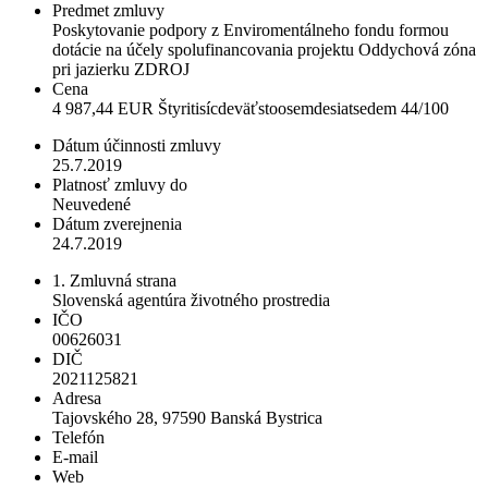
Predmet zmluvy
Poskytovanie podpory z Enviromentálneho fondu formou
dotácie na účely spolufinancovania projektu Oddychová zóna
pri jazierku ZDROJ
Cena
4 987,44 EUR Štyritisícdeväťstoosemdesiatsedem 44/100
Dátum účinnosti zmluvy
25.7.2019
Platnosť zmluvy do
Neuvedené
Dátum zverejnenia
24.7.2019
1. Zmluvná strana
Slovenská agentúra životného prostredia
IČO
00626031
DIČ
2021125821
Adresa
Tajovského 28, 97590 Banská Bystrica
Telefón
E-mail
Web