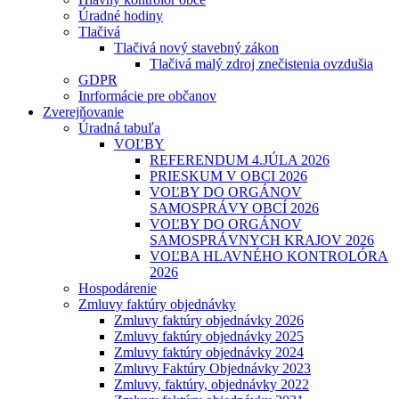
Úradné hodiny
Tlačivá
Tlačivá nový stavebný zákon
Tlačivá malý zdroj znečistenia ovzdušia
GDPR
Inrformácie pre občanov
Zverejňovanie
Úradná tabuľa
VOĽBY
REFERENDUM 4.JÚLA 2026
PRIESKUM V OBCI 2026
VOĽBY DO ORGÁNOV
SAMOSPRÁVY OBCÍ 2026
VOĽBY DO ORGÁNOV
SAMOSPRÁVNYCH KRAJOV 2026
VOĽBA HLAVNÉHO KONTROLÓRA
2026
Hospodárenie
Zmluvy faktúry objednávky
Zmluvy faktúry objednávky 2026
Zmluvy faktúry objednávky 2025
Zmluvy faktúry objednávky 2024
Zmluvy Faktúry Objednávky 2023
Zmluvy, faktúry, objednávky 2022