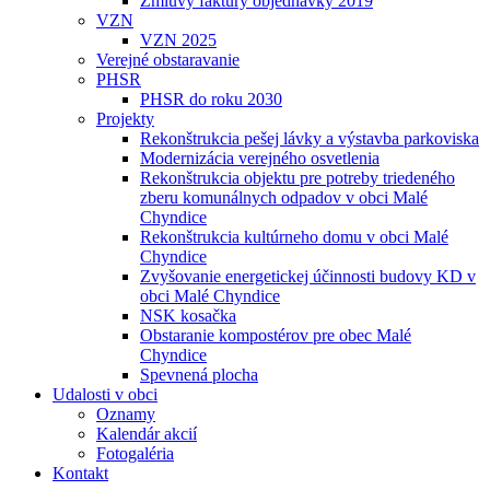
Zmluvy faktúry objednávky 2019
VZN
VZN 2025
Verejné obstaravanie
PHSR
PHSR do roku 2030
Projekty
Rekonštrukcia pešej lávky a výstavba parkoviska
Modernizácia verejného osvetlenia
Rekonštrukcia objektu pre potreby triedeného
zberu komunálnych odpadov v obci Malé
Chyndice
Rekonštrukcia kultúrneho domu v obci Malé
Chyndice
Zvyšovanie energetickej účinnosti budovy KD v
obci Malé Chyndice
NSK kosačka
Obstaranie kompostérov pre obec Malé
Chyndice
Spevnená plocha
Udalosti v obci
Oznamy
Kalendár akcií
Fotogaléria
Kontakt