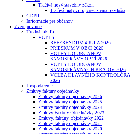
Tlačivá nový stavebný zákon
Tlačivá malý zdroj znečistenia ovzdušia
GDPR
Inrformácie pre občanov
Zverejňovanie
Úradná tabuľa
VOĽBY
REFERENDUM 4.JÚLA 2026
PRIESKUM V OBCI 2026
VOĽBY DO ORGÁNOV
SAMOSPRÁVY OBCÍ 2026
VOĽBY DO ORGÁNOV
SAMOSPRÁVNYCH KRAJOV 2026
VOĽBA HLAVNÉHO KONTROLÓRA
2026
Hospodárenie
Zmluvy faktúry objednávky
Zmluvy faktúry objednávky 2026
Zmluvy faktúry objednávky 2025
Zmluvy faktúry objednávky 2024
Zmluvy Faktúry Objednávky 2023
Zmluvy, faktúry, objednávky 2022
Zmluvy faktúry objednávky 2021
Zmluvy faktúry objednávky 2020