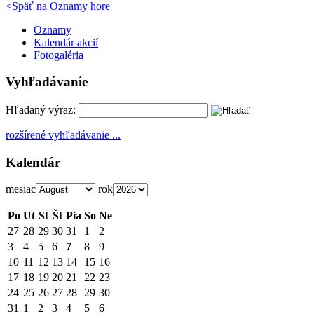
<
Späť na Oznamy
hore
Oznamy
Kalendár akcií
Fotogaléria
Vyhľadávanie
Hľadaný výraz:
rozšírené vyhľadávanie ...
Kalendár
mesiac
rok
Po
Ut
St
Št
Pia
So
Ne
27
28
29
30
31
1
2
3
4
5
6
7
8
9
10
11
12
13
14
15
16
17
18
19
20
21
22
23
24
25
26
27
28
29
30
31
1
2
3
4
5
6