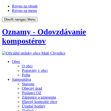
Rovno na obsah
Rovno na menu
Otevřit navigaci
Menu
Oznamy - Odovzdávanie
kompostérov
Obec
O obci
Potraviny v obci
Pošta
Samospráva
Starosta
Obecný úrad
Poslanci OZ
Zápisnice a uznesenia
Hlavný kontrolór obce
Úradné hodiny
Tlačivá