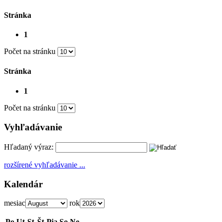
Stránka
1
Počet na stránku
Stránka
1
Počet na stránku
Vyhľadávanie
Hľadaný výraz:
rozšírené vyhľadávanie ...
Kalendár
mesiac
rok
Po
Ut
St
Št
Pia
So
Ne