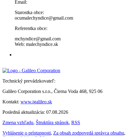
Email:
Starostka obce:
ocumalechyndice@gmail.com
Referentka obce:
mchyndice@gmail.com
Web: malechyndice.sk
Technický prevádzkovateľ:
Galileo Corporation s.r.o., Čierna Voda 468, 925 06
Kontakt:
www.igalileo.sk
Posledná aktualizácia: 07.08.2026
Zmena vzhľadu
,
Štruktúra stránok
,
RSS
Vyhlásenie o prístupnosti
,
Za obsah zodpovedá správca obsahu
,