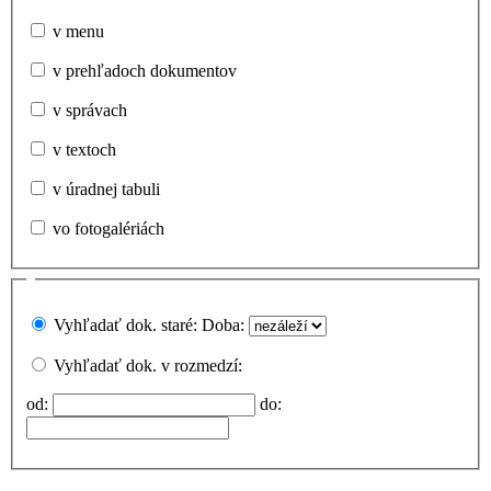
v menu
v prehľadoch dokumentov
v správach
v textoch
v úradnej tabuli
vo fotogalériách
Vyhľadať dok. staré:
Doba:
Vyhľadať dok. v rozmedzí:
od:
do: