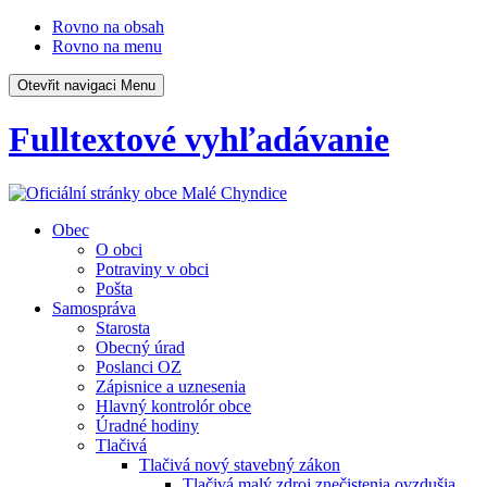
Rovno na obsah
Rovno na menu
Otevřit navigaci
Menu
Fulltextové vyhľadávanie
Obec
O obci
Potraviny v obci
Pošta
Samospráva
Starosta
Obecný úrad
Poslanci OZ
Zápisnice a uznesenia
Hlavný kontrolór obce
Úradné hodiny
Tlačivá
Tlačivá nový stavebný zákon
Tlačivá malý zdroj znečistenia ovzdušia