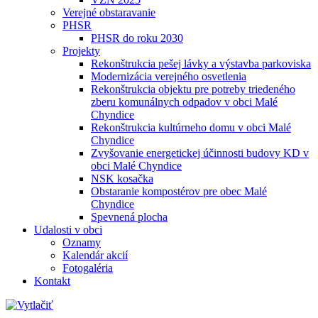
Verejné obstaravanie
PHSR
PHSR do roku 2030
Projekty
Rekonštrukcia pešej lávky a výstavba parkoviska
Modernizácia verejného osvetlenia
Rekonštrukcia objektu pre potreby triedeného
zberu komunálnych odpadov v obci Malé
Chyndice
Rekonštrukcia kultúrneho domu v obci Malé
Chyndice
Zvyšovanie energetickej účinnosti budovy KD v
obci Malé Chyndice
NSK kosačka
Obstaranie kompostérov pre obec Malé
Chyndice
Spevnená plocha
Udalosti v obci
Oznamy
Kalendár akcií
Fotogaléria
Kontakt