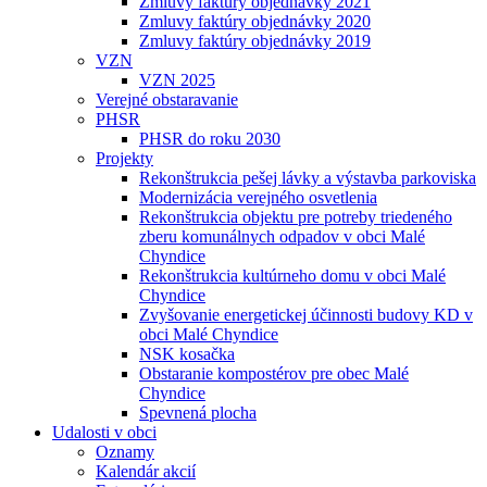
Zmluvy faktúry objednávky 2021
Zmluvy faktúry objednávky 2020
Zmluvy faktúry objednávky 2019
VZN
VZN 2025
Verejné obstaravanie
PHSR
PHSR do roku 2030
Projekty
Rekonštrukcia pešej lávky a výstavba parkoviska
Modernizácia verejného osvetlenia
Rekonštrukcia objektu pre potreby triedeného
zberu komunálnych odpadov v obci Malé
Chyndice
Rekonštrukcia kultúrneho domu v obci Malé
Chyndice
Zvyšovanie energetickej účinnosti budovy KD v
obci Malé Chyndice
NSK kosačka
Obstaranie kompostérov pre obec Malé
Chyndice
Spevnená plocha
Udalosti v obci
Oznamy
Kalendár akcií