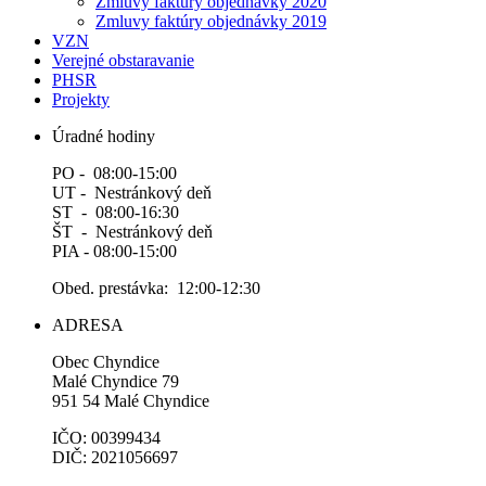
Zmluvy faktúry objednávky 2020
Zmluvy faktúry objednávky 2019
VZN
Verejné obstaravanie
PHSR
Projekty
Úradné hodiny
PO - 08:00-15:00
UT - Nestránkový deň
ST - 08:00-16:30
ŠT - Nestránkový deň
PIA - 08:00-15:00
Obed. prestávka: 12:00-12:30
ADRESA
Obec Chyndice
Malé Chyndice 79
951 54 Malé Chyndice
IČO: 00399434
DIČ: 2021056697