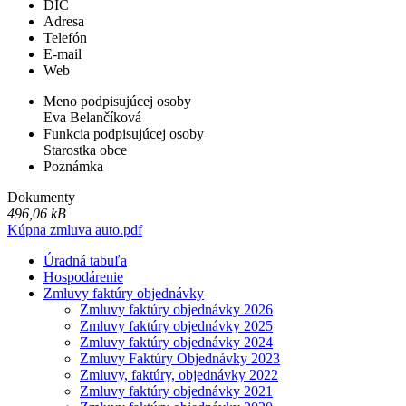
DIČ
Adresa
Telefón
E-mail
Web
Meno podpisujúcej osoby
Eva Belančíková
Funkcia podpisujúcej osoby
Starostka obce
Poznámka
Dokumenty
496,06 kB
Kúpna zmluva auto.pdf
Úradná tabuľa
Hospodárenie
Zmluvy faktúry objednávky
Zmluvy faktúry objednávky 2026
Zmluvy faktúry objednávky 2025
Zmluvy faktúry objednávky 2024
Zmluvy Faktúry Objednávky 2023
Zmluvy, faktúry, objednávky 2022
Zmluvy faktúry objednávky 2021