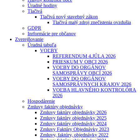
Úradné hodiny
Tlačivá
Tlačivá nový stavebný zákon
Tlačivá malý zdroj znečistenia ovzdušia
GDPR
Inrformácie pre občanov
Zverejňovanie
Úradná tabuľa
VOĽBY
REFERENDUM 4.JÚLA 2026
PRIESKUM V OBCI 2026
VOĽBY DO ORGÁNOV
SAMOSPRÁVY OBCÍ 2026
VOĽBY DO ORGÁNOV
SAMOSPRÁVNYCH KRAJOV 2026
VOĽBA HLAVNÉHO KONTROLÓRA
2026
Hospodárenie
Zmluvy faktúry objednávky
Zmluvy faktúry objednávky 2026
Zmluvy faktúry objednávky 2025
Zmluvy faktúry objednávky 2024
Zmluvy Faktúry Objednávky 2023
Zmluvy, faktúry, objednávky 2022