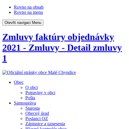
Rovno na obsah
Rovno na menu
Otevřit navigaci
Menu
Zmluvy faktúry objednávky
2021 - Zmluvy - Detail zmluvy
1
Obec
O obci
Potraviny v obci
Pošta
Samospráva
Starosta
Obecný úrad
Poslanci OZ
Zápisnice a uznesenia
Hlavný kontrolór obce