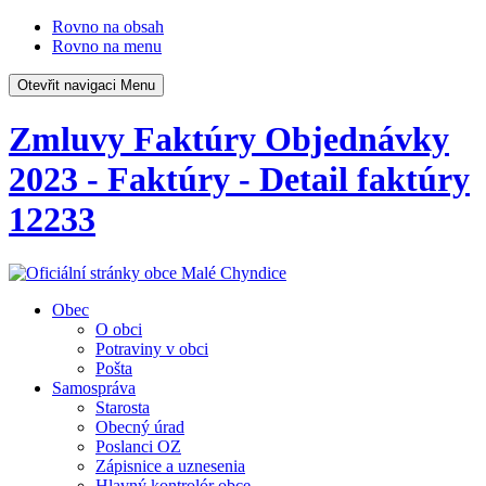
Rovno na obsah
Rovno na menu
Otevřit navigaci
Menu
Zmluvy Faktúry Objednávky
2023 - Faktúry - Detail faktúry
12233
Obec
O obci
Potraviny v obci
Pošta
Samospráva
Starosta
Obecný úrad
Poslanci OZ
Zápisnice a uznesenia
Hlavný kontrolór obce