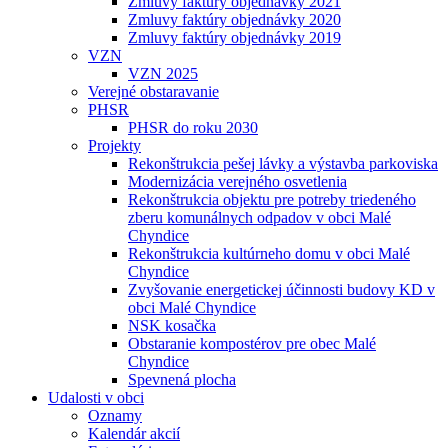
Zmluvy faktúry objednávky 2021
Zmluvy faktúry objednávky 2020
Zmluvy faktúry objednávky 2019
VZN
VZN 2025
Verejné obstaravanie
PHSR
PHSR do roku 2030
Projekty
Rekonštrukcia pešej lávky a výstavba parkoviska
Modernizácia verejného osvetlenia
Rekonštrukcia objektu pre potreby triedeného
zberu komunálnych odpadov v obci Malé
Chyndice
Rekonštrukcia kultúrneho domu v obci Malé
Chyndice
Zvyšovanie energetickej účinnosti budovy KD v
obci Malé Chyndice
NSK kosačka
Obstaranie kompostérov pre obec Malé
Chyndice
Spevnená plocha
Udalosti v obci
Oznamy
Kalendár akcií