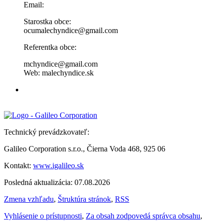
Email:
Starostka obce:
ocumalechyndice@gmail.com
Referentka obce:
mchyndice@gmail.com
Web: malechyndice.sk
Technický prevádzkovateľ:
Galileo Corporation s.r.o., Čierna Voda 468, 925 06
Kontakt:
www.igalileo.sk
Posledná aktualizácia: 07.08.2026
Zmena vzhľadu
,
Štruktúra stránok
,
RSS
Vyhlásenie o prístupnosti
,
Za obsah zodpovedá správca obsahu
,