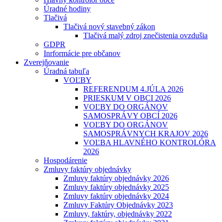
Úradné hodiny
Tlačivá
Tlačivá nový stavebný zákon
Tlačivá malý zdroj znečistenia ovzdušia
GDPR
Inrformácie pre občanov
Zverejňovanie
Úradná tabuľa
VOĽBY
REFERENDUM 4.JÚLA 2026
PRIESKUM V OBCI 2026
VOĽBY DO ORGÁNOV
SAMOSPRÁVY OBCÍ 2026
VOĽBY DO ORGÁNOV
SAMOSPRÁVNYCH KRAJOV 2026
VOĽBA HLAVNÉHO KONTROLÓRA
2026
Hospodárenie
Zmluvy faktúry objednávky
Zmluvy faktúry objednávky 2026
Zmluvy faktúry objednávky 2025
Zmluvy faktúry objednávky 2024
Zmluvy Faktúry Objednávky 2023
Zmluvy, faktúry, objednávky 2022