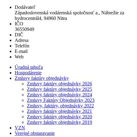
Dodávateľ
Západoslovenská vodárenská spoločnosť a., Nábrežie za
hydrocentrál4, 94960 Nitra
IČO
36550949
DIČ
Adresa
Telefón
E-mail
Web
Úradná tabuľa
Hospodárenie
Zmluvy faktúry objednávky
Zmluvy faktúry objednávky 2026
Zmluvy faktúry objednávky 2025
Zmluvy faktúry objednávky 2024
Zmluvy Faktúry Objednávky 2023
Zmluvy, faktúry, objednávky 2022
Zmluvy faktúry objednávky 2021
Zmluvy faktúry objednávky 2020
Zmluvy faktúry objednávky 2019
VZN
Verejné obstaravanie