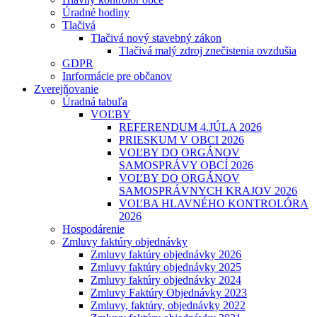
Úradné hodiny
Tlačivá
Tlačivá nový stavebný zákon
Tlačivá malý zdroj znečistenia ovzdušia
GDPR
Inrformácie pre občanov
Zverejňovanie
Úradná tabuľa
VOĽBY
REFERENDUM 4.JÚLA 2026
PRIESKUM V OBCI 2026
VOĽBY DO ORGÁNOV
SAMOSPRÁVY OBCÍ 2026
VOĽBY DO ORGÁNOV
SAMOSPRÁVNYCH KRAJOV 2026
VOĽBA HLAVNÉHO KONTROLÓRA
2026
Hospodárenie
Zmluvy faktúry objednávky
Zmluvy faktúry objednávky 2026
Zmluvy faktúry objednávky 2025
Zmluvy faktúry objednávky 2024
Zmluvy Faktúry Objednávky 2023
Zmluvy, faktúry, objednávky 2022