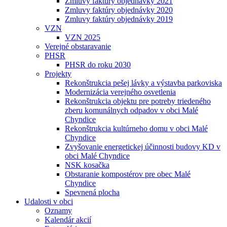
Zmluvy faktúry objednávky 2021
Zmluvy faktúry objednávky 2020
Zmluvy faktúry objednávky 2019
VZN
VZN 2025
Verejné obstaravanie
PHSR
PHSR do roku 2030
Projekty
Rekonštrukcia pešej lávky a výstavba parkoviska
Modernizácia verejného osvetlenia
Rekonštrukcia objektu pre potreby triedeného
zberu komunálnych odpadov v obci Malé
Chyndice
Rekonštrukcia kultúrneho domu v obci Malé
Chyndice
Zvyšovanie energetickej účinnosti budovy KD v
obci Malé Chyndice
NSK kosačka
Obstaranie kompostérov pre obec Malé
Chyndice
Spevnená plocha
Udalosti v obci
Oznamy
Kalendár akcií