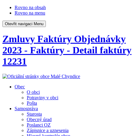
Rovno na obsah
Rovno na menu
Otevřit navigaci
Menu
Zmluvy Faktúry Objednávky
2023 - Faktúry - Detail faktúry
12231
Obec
O obci
Potraviny v obci
Pošta
Samospráva
Starosta
Obecný úrad
Poslanci OZ
Zápisnice a uznesenia
Hlavný kontrolór obce