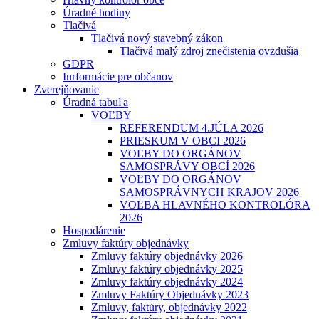
Úradné hodiny
Tlačivá
Tlačivá nový stavebný zákon
Tlačivá malý zdroj znečistenia ovzdušia
GDPR
Inrformácie pre občanov
Zverejňovanie
Úradná tabuľa
VOĽBY
REFERENDUM 4.JÚLA 2026
PRIESKUM V OBCI 2026
VOĽBY DO ORGÁNOV
SAMOSPRÁVY OBCÍ 2026
VOĽBY DO ORGÁNOV
SAMOSPRÁVNYCH KRAJOV 2026
VOĽBA HLAVNÉHO KONTROLÓRA
2026
Hospodárenie
Zmluvy faktúry objednávky
Zmluvy faktúry objednávky 2026
Zmluvy faktúry objednávky 2025
Zmluvy faktúry objednávky 2024
Zmluvy Faktúry Objednávky 2023
Zmluvy, faktúry, objednávky 2022