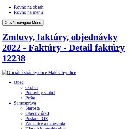
Rovno na obsah
Rovno na menu
Otevřit navigaci
Menu
Zmluvy, faktúry, objednávky
2022 - Faktúry - Detail faktúry
12238
Obec
O obci
Potraviny v obci
Pošta
Samospráva
Starosta
Obecný úrad
Poslanci OZ
Zápisnice a uznesenia
Hlavný kontrolór obce