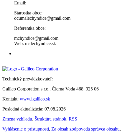
Email:
Starostka obce:
ocumalechyndice@gmail.com
Referentka obce:
mchyndice@gmail.com
Web: malechyndice.sk
Technický prevádzkovateľ:
Galileo Corporation s.r.o., Čierna Voda 468, 925 06
Kontakt:
www.igalileo.sk
Posledná aktualizácia: 07.08.2026
Zmena vzhľadu
,
Štruktúra stránok
,
RSS
Vyhlásenie o prístupnosti
,
Za obsah zodpovedá správca obsahu
,