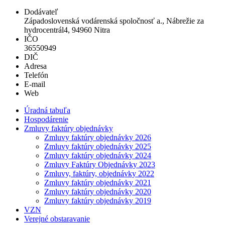
Dodávateľ
Západoslovenská vodárenská spoločnosť a., Nábrežie za
hydrocentrál4, 94960 Nitra
IČO
36550949
DIČ
Adresa
Telefón
E-mail
Web
Úradná tabuľa
Hospodárenie
Zmluvy faktúry objednávky
Zmluvy faktúry objednávky 2026
Zmluvy faktúry objednávky 2025
Zmluvy faktúry objednávky 2024
Zmluvy Faktúry Objednávky 2023
Zmluvy, faktúry, objednávky 2022
Zmluvy faktúry objednávky 2021
Zmluvy faktúry objednávky 2020
Zmluvy faktúry objednávky 2019
VZN
Verejné obstaravanie