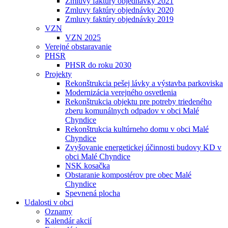
Zmluvy faktúry objednávky 2021
Zmluvy faktúry objednávky 2020
Zmluvy faktúry objednávky 2019
VZN
VZN 2025
Verejné obstaravanie
PHSR
PHSR do roku 2030
Projekty
Rekonštrukcia pešej lávky a výstavba parkoviska
Modernizácia verejného osvetlenia
Rekonštrukcia objektu pre potreby triedeného
zberu komunálnych odpadov v obci Malé
Chyndice
Rekonštrukcia kultúrneho domu v obci Malé
Chyndice
Zvyšovanie energetickej účinnosti budovy KD v
obci Malé Chyndice
NSK kosačka
Obstaranie kompostérov pre obec Malé
Chyndice
Spevnená plocha
Udalosti v obci
Oznamy
Kalendár akcií