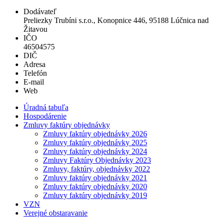
Dodávateľ
Preliezky Trubíni s.r.o., Konopnice 446, 95188 Lúčnica nad
Žitavou
IČO
46504575
DIČ
Adresa
Telefón
E-mail
Web
Úradná tabuľa
Hospodárenie
Zmluvy faktúry objednávky
Zmluvy faktúry objednávky 2026
Zmluvy faktúry objednávky 2025
Zmluvy faktúry objednávky 2024
Zmluvy Faktúry Objednávky 2023
Zmluvy, faktúry, objednávky 2022
Zmluvy faktúry objednávky 2021
Zmluvy faktúry objednávky 2020
Zmluvy faktúry objednávky 2019
VZN
Verejné obstaravanie