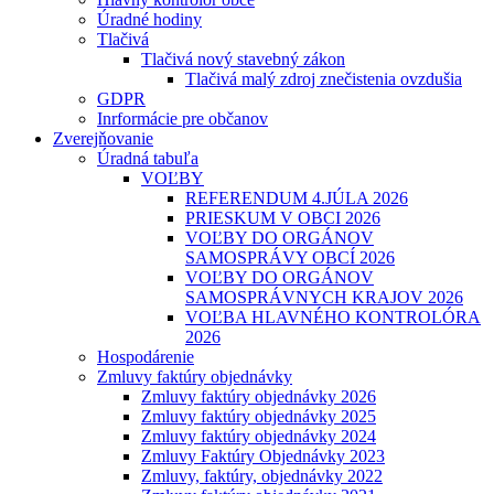
Úradné hodiny
Tlačivá
Tlačivá nový stavebný zákon
Tlačivá malý zdroj znečistenia ovzdušia
GDPR
Inrformácie pre občanov
Zverejňovanie
Úradná tabuľa
VOĽBY
REFERENDUM 4.JÚLA 2026
PRIESKUM V OBCI 2026
VOĽBY DO ORGÁNOV
SAMOSPRÁVY OBCÍ 2026
VOĽBY DO ORGÁNOV
SAMOSPRÁVNYCH KRAJOV 2026
VOĽBA HLAVNÉHO KONTROLÓRA
2026
Hospodárenie
Zmluvy faktúry objednávky
Zmluvy faktúry objednávky 2026
Zmluvy faktúry objednávky 2025
Zmluvy faktúry objednávky 2024
Zmluvy Faktúry Objednávky 2023
Zmluvy, faktúry, objednávky 2022