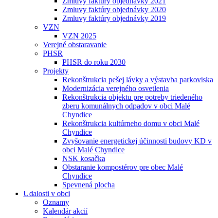
Zmluvy faktúry objednávky 2021
Zmluvy faktúry objednávky 2020
Zmluvy faktúry objednávky 2019
VZN
VZN 2025
Verejné obstaravanie
PHSR
PHSR do roku 2030
Projekty
Rekonštrukcia pešej lávky a výstavba parkoviska
Modernizácia verejného osvetlenia
Rekonštrukcia objektu pre potreby triedeného
zberu komunálnych odpadov v obci Malé
Chyndice
Rekonštrukcia kultúrneho domu v obci Malé
Chyndice
Zvyšovanie energetickej účinnosti budovy KD v
obci Malé Chyndice
NSK kosačka
Obstaranie kompostérov pre obec Malé
Chyndice
Spevnená plocha
Udalosti v obci
Oznamy
Kalendár akcií