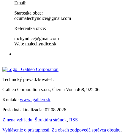
Email:
Starostka obce:
ocumalechyndice@gmail.com
Referentka obce:
mchyndice@gmail.com
Web: malechyndice.sk
Technický prevádzkovateľ:
Galileo Corporation s.r.o., Čierna Voda 468, 925 06
Kontakt:
www.igalileo.sk
Posledná aktualizácia: 07.08.2026
Zmena vzhľadu
,
Štruktúra stránok
,
RSS
Vyhlásenie o prístupnosti
,
Za obsah zodpovedá správca obsahu
,