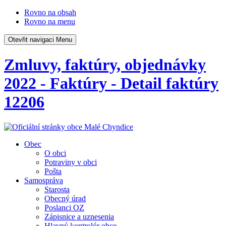
Rovno na obsah
Rovno na menu
Otevřit navigaci
Menu
Zmluvy, faktúry, objednávky
2022 - Faktúry - Detail faktúry
12206
Obec
O obci
Potraviny v obci
Pošta
Samospráva
Starosta
Obecný úrad
Poslanci OZ
Zápisnice a uznesenia
Hlavný kontrolór obce