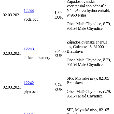
Západoslovenská
vodárenská spoločnosť a.,
12244
Nábrežie za hydrocentrál4,
1,30
02.03.2021
94960 Nitra
EUR
voda ocu
Obec Malé Chyndice, č.79,
95154 Malé Chyndice
Západoslovenská energia
a.s, Čulenova 6, 81000
12243
204,86
Bratislava
02.03.2021
EUR
elektrika kamery
Obec Malé Chyndice, č.79,
95154 Malé Chyndice
SPP, Mlynské nivy, 82105
12242
Bratislava
6,74
02.03.2021
EUR
plyn ocu
Obec Malé Chyndice, č.79,
95154 Malé Chyndice
SPP, Mlynské nivy, 82105