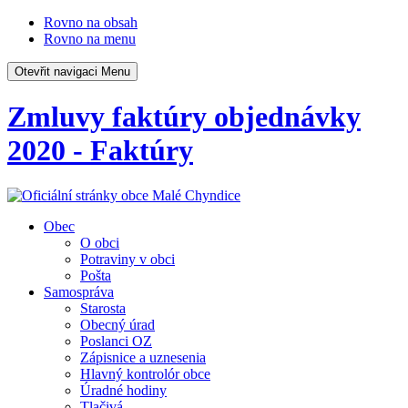
Rovno na obsah
Rovno na menu
Otevřit navigaci
Menu
Zmluvy faktúry objednávky
2020 - Faktúry
Obec
O obci
Potraviny v obci
Pošta
Samospráva
Starosta
Obecný úrad
Poslanci OZ
Zápisnice a uznesenia
Hlavný kontrolór obce
Úradné hodiny
Tlačivá