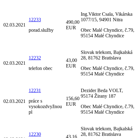
Ing.Viktor Csala, Vikárska
12233
1077/15, 94901 Nitra
490,00
02.03.2021
EUR
porad.služby
Obec Malé Chyndice, č.79,
95154 Malé Chyndice
Slovak telekom, Bajkalská
12232
28, 81762 Bratislava
43,00
02.03.2021
EUR
telefon obec
Obec Malé Chyndice, č.79,
95154 Malé Chyndice
12231
Dezider Beda VOLT,
95174 Žirany 187
156,60
práce s
02.03.2021
EUR
vysokozdvyžnou
Obec Malé Chyndice, č.79,
pl
95154 Malé Chyndice
Slovak telekom, Bajkalská
12230
28, 81762 Bratislava
43,16