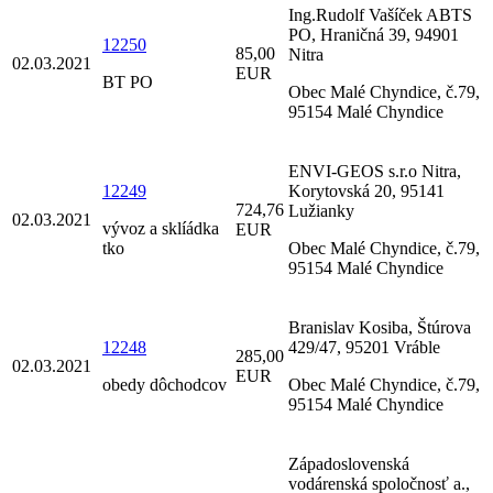
Ing.Rudolf Vašíček ABTS
PO, Hraničná 39, 94901
12250
85,00
Nitra
02.03.2021
EUR
BT PO
Obec Malé Chyndice, č.79,
95154 Malé Chyndice
ENVI-GEOS s.r.o Nitra,
12249
Korytovská 20, 95141
724,76
Lužianky
02.03.2021
vývoz a sklíádka
EUR
tko
Obec Malé Chyndice, č.79,
95154 Malé Chyndice
Branislav Kosiba, Štúrova
12248
429/47, 95201 Vráble
285,00
02.03.2021
EUR
obedy dôchodcov
Obec Malé Chyndice, č.79,
95154 Malé Chyndice
Západoslovenská
vodárenská spoločnosť a.,