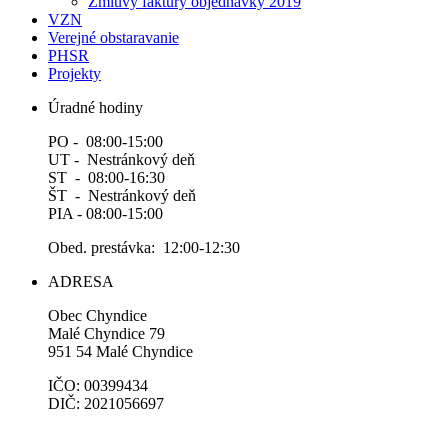
Zmluvy faktúry objednávky 2019
VZN
Verejné obstaravanie
PHSR
Projekty
Úradné hodiny
PO - 08:00-15:00
UT - Nestránkový deň
ST - 08:00-16:30
ŠT - Nestránkový deň
PIA - 08:00-15:00
Obed. prestávka: 12:00-12:30
ADRESA
Obec Chyndice
Malé Chyndice 79
951 54 Malé Chyndice
IČO: 00399434
DIČ: 2021056697