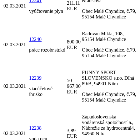
12241
Bratislava
211,11
02.03.2021
EUR
vyúčtovanie plyn
Obec Malé Chyndice, č.79,
95154 Malé Chyndice
Radovan Mikla, 108,
12240
95154 Malé Chyndice
800,00
02.03.2021
EUR
práce rozobr.str.kd
Obec Malé Chyndice, č.79,
95154 Malé Chyndice
FUNNY SPORT
12239
SLOVENSKO s.r.o, Dlhá
50
89/B, 94901 Nitra
02.03.2021
967,00
viacúčelové
EUR
ihrisko
Obec Malé Chyndice, č.79,
95154 Malé Chyndice
Západoslovenská
vodárenská spoločnosť a.,
12238
Nábrežie za hydrocentrál4,
3,89
02.03.2021
94960 Nitra
EUR
voda ocu