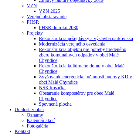
Zmluvy faktúry objednávky 2019
VZN
VZN 2025
Verejné obstaravanie
PHSR
PHSR do roku 2030
Projekty
Rekonštrukcia pešej lávky a výstavba parkoviska
Modernizácia verejného osvetlenia
Rekonštrukcia objektu pre potreby triedeného
zberu komunálnych odpadov v obci Malé
Chyndice
Rekonštrukcia kultúrneho domu v obci Malé
Chyndice
Zvyšovanie energetickej účinnosti budovy KD v
obci Malé Chyndice
NSK kosačka
Obstaranie kompostérov pre obec Malé
Chyndice
Spevnená plocha
Udalosti v obci
Oznamy
Kalendár akcií
Fotogaléria
Kontakt