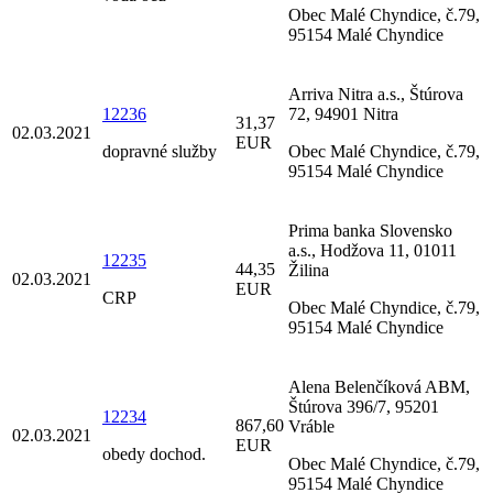
Obec Malé Chyndice, č.79,
95154 Malé Chyndice
Arriva Nitra a.s., Štúrova
12236
72, 94901 Nitra
31,37
02.03.2021
EUR
dopravné služby
Obec Malé Chyndice, č.79,
95154 Malé Chyndice
Prima banka Slovensko
a.s., Hodžova 11, 01011
12235
44,35
Žilina
02.03.2021
EUR
CRP
Obec Malé Chyndice, č.79,
95154 Malé Chyndice
Alena Belenčíková ABM,
Štúrova 396/7, 95201
12234
867,60
Vráble
02.03.2021
EUR
obedy dochod.
Obec Malé Chyndice, č.79,
95154 Malé Chyndice