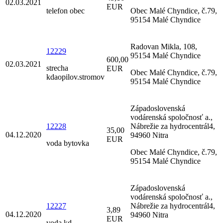
02.03.2021
EUR
telefon obec
Obec Malé Chyndice, č.79,
95154 Malé Chyndice
Radovan Mikla, 108,
12229
95154 Malé Chyndice
600,00
02.03.2021
strecha
EUR
Obec Malé Chyndice, č.79,
kdaopilov.stromov
95154 Malé Chyndice
Západoslovenská
vodárenská spoločnosť a.,
12228
Nábrežie za hydrocentrál4,
35,00
04.12.2020
94960 Nitra
EUR
voda bytovka
Obec Malé Chyndice, č.79,
95154 Malé Chyndice
Západoslovenská
vodárenská spoločnosť a.,
12227
Nábrežie za hydrocentrál4,
3,89
04.12.2020
94960 Nitra
EUR
voda kd