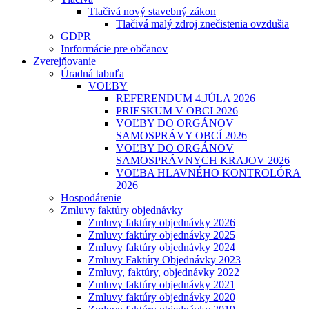
Tlačivá nový stavebný zákon
Tlačivá malý zdroj znečistenia ovzdušia
GDPR
Inrformácie pre občanov
Zverejňovanie
Úradná tabuľa
VOĽBY
REFERENDUM 4.JÚLA 2026
PRIESKUM V OBCI 2026
VOĽBY DO ORGÁNOV
SAMOSPRÁVY OBCÍ 2026
VOĽBY DO ORGÁNOV
SAMOSPRÁVNYCH KRAJOV 2026
VOĽBA HLAVNÉHO KONTROLÓRA
2026
Hospodárenie
Zmluvy faktúry objednávky
Zmluvy faktúry objednávky 2026
Zmluvy faktúry objednávky 2025
Zmluvy faktúry objednávky 2024
Zmluvy Faktúry Objednávky 2023
Zmluvy, faktúry, objednávky 2022
Zmluvy faktúry objednávky 2021
Zmluvy faktúry objednávky 2020