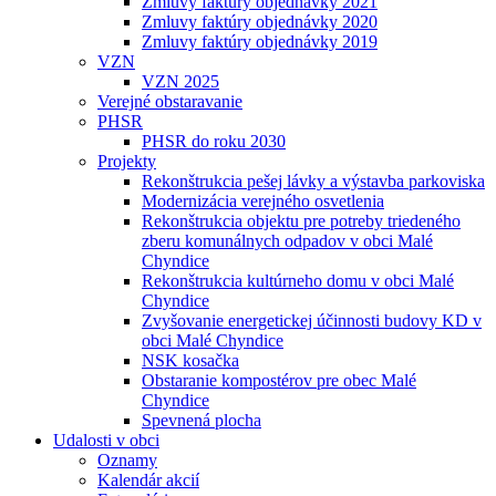
Zmluvy faktúry objednávky 2021
Zmluvy faktúry objednávky 2020
Zmluvy faktúry objednávky 2019
VZN
VZN 2025
Verejné obstaravanie
PHSR
PHSR do roku 2030
Projekty
Rekonštrukcia pešej lávky a výstavba parkoviska
Modernizácia verejného osvetlenia
Rekonštrukcia objektu pre potreby triedeného
zberu komunálnych odpadov v obci Malé
Chyndice
Rekonštrukcia kultúrneho domu v obci Malé
Chyndice
Zvyšovanie energetickej účinnosti budovy KD v
obci Malé Chyndice
NSK kosačka
Obstaranie kompostérov pre obec Malé
Chyndice
Spevnená plocha
Udalosti v obci
Oznamy
Kalendár akcií