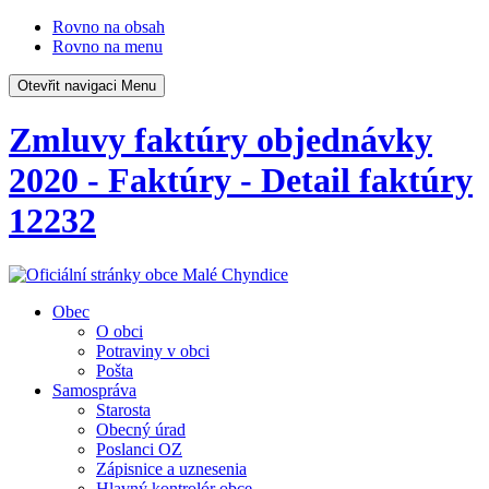
Rovno na obsah
Rovno na menu
Otevřit navigaci
Menu
Zmluvy faktúry objednávky
2020 - Faktúry - Detail faktúry
12232
Obec
O obci
Potraviny v obci
Pošta
Samospráva
Starosta
Obecný úrad
Poslanci OZ
Zápisnice a uznesenia
Hlavný kontrolór obce