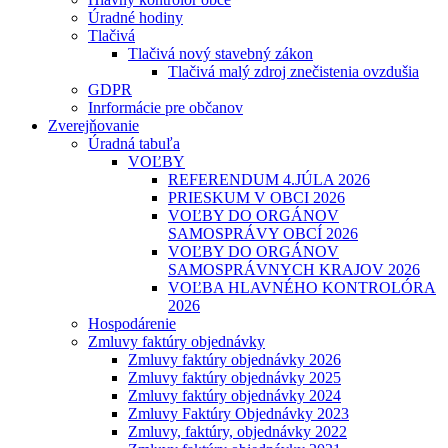
Úradné hodiny
Tlačivá
Tlačivá nový stavebný zákon
Tlačivá malý zdroj znečistenia ovzdušia
GDPR
Inrformácie pre občanov
Zverejňovanie
Úradná tabuľa
VOĽBY
REFERENDUM 4.JÚLA 2026
PRIESKUM V OBCI 2026
VOĽBY DO ORGÁNOV
SAMOSPRÁVY OBCÍ 2026
VOĽBY DO ORGÁNOV
SAMOSPRÁVNYCH KRAJOV 2026
VOĽBA HLAVNÉHO KONTROLÓRA
2026
Hospodárenie
Zmluvy faktúry objednávky
Zmluvy faktúry objednávky 2026
Zmluvy faktúry objednávky 2025
Zmluvy faktúry objednávky 2024
Zmluvy Faktúry Objednávky 2023
Zmluvy, faktúry, objednávky 2022