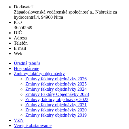
Dodávateľ
Západoslovenská vodárenská spoločnosť a., Nábrežie za
hydrocentrál4, 94960 Nitra
IČO
36550949
DIČ
Adresa
Telefón
E-mail
Web
Úradná tabuľa
Hospodárenie
Zmluvy faktúry objednávky
Zmluvy faktúry objednávky 2026
Zmluvy faktúry objednávky 2025
Zmluvy faktúry objednávky 2024
Zmluvy Faktúry Objednávky 2023
Zmluvy, faktúry, objednávky 2022
Zmluvy faktúry objednávky 2021
Zmluvy faktúry objednávky 2020
Zmluvy faktúry objednávky 2019
VZN
Verejné obstaravanie