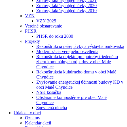
Zmluvy faktúry objednávky 2021
Zmluvy faktúry objednávky 2020
Zmluvy faktúry objednávky 2019
VZN
VZN 2025
Verejné obstaravanie
PHSR
PHSR do roku 2030
Projekty
Rekonštrukcia pešej lávky a výstavba parkoviska
Modernizácia verejného osvetlenia
Rekonštrukcia objektu pre potreby triedeného
zberu komunálnych odpadov v obci Malé
Chyndice
Rekonštrukcia kultúrneho domu v obci Malé
Chyndice
Zvyšovanie energetickej účinnosti budovy KD v
obci Malé Chyndice
NSK kosačka
Obstaranie kompostérov pre obec Malé
Chyndice
Spevnená plocha
Udalosti v obci
Oznamy
Kalendár akcií