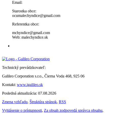
Email:
Starostka obce:
ocumalechyndice@gmail.com
Referentka obce:
mchyndice@gmail.com
Web: malechyndice.sk
Technický prevádzkovateľ:
Galileo Corporation s.r.o., Čierna Voda 468, 925 06
Kontakt:
www.igalileo.sk
Posledná aktualizácia: 07.08.2026
Zmena vzhľadu
,
Štruktúra stránok
,
RSS
Vyhlásenie o prístupnosti
,
Za obsah zodpovedá správca obsahu
,