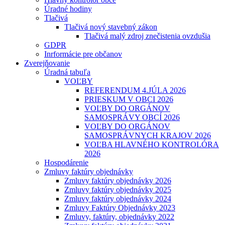
Úradné hodiny
Tlačivá
Tlačivá nový stavebný zákon
Tlačivá malý zdroj znečistenia ovzdušia
GDPR
Inrformácie pre občanov
Zverejňovanie
Úradná tabuľa
VOĽBY
REFERENDUM 4.JÚLA 2026
PRIESKUM V OBCI 2026
VOĽBY DO ORGÁNOV
SAMOSPRÁVY OBCÍ 2026
VOĽBY DO ORGÁNOV
SAMOSPRÁVNYCH KRAJOV 2026
VOĽBA HLAVNÉHO KONTROLÓRA
2026
Hospodárenie
Zmluvy faktúry objednávky
Zmluvy faktúry objednávky 2026
Zmluvy faktúry objednávky 2025
Zmluvy faktúry objednávky 2024
Zmluvy Faktúry Objednávky 2023
Zmluvy, faktúry, objednávky 2022