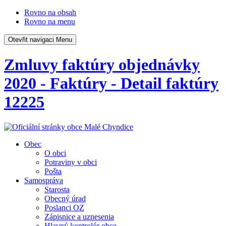
Rovno na obsah
Rovno na menu
Otevřit navigaci
Menu
Zmluvy faktúry objednávky
2020 - Faktúry - Detail faktúry
12225
Obec
O obci
Potraviny v obci
Pošta
Samospráva
Starosta
Obecný úrad
Poslanci OZ
Zápisnice a uznesenia
Hlavný kontrolór obce