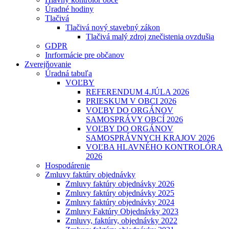
Úradné hodiny
Tlačivá
Tlačivá nový stavebný zákon
Tlačivá malý zdroj znečistenia ovzdušia
GDPR
Inrformácie pre občanov
Zverejňovanie
Úradná tabuľa
VOĽBY
REFERENDUM 4.JÚLA 2026
PRIESKUM V OBCI 2026
VOĽBY DO ORGÁNOV
SAMOSPRÁVY OBCÍ 2026
VOĽBY DO ORGÁNOV
SAMOSPRÁVNYCH KRAJOV 2026
VOĽBA HLAVNÉHO KONTROLÓRA
2026
Hospodárenie
Zmluvy faktúry objednávky
Zmluvy faktúry objednávky 2026
Zmluvy faktúry objednávky 2025
Zmluvy faktúry objednávky 2024
Zmluvy Faktúry Objednávky 2023
Zmluvy, faktúry, objednávky 2022