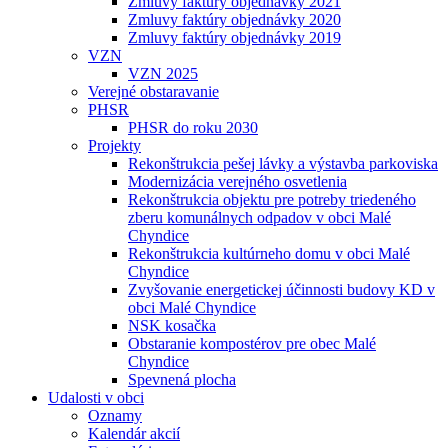
Zmluvy faktúry objednávky 2021
Zmluvy faktúry objednávky 2020
Zmluvy faktúry objednávky 2019
VZN
VZN 2025
Verejné obstaravanie
PHSR
PHSR do roku 2030
Projekty
Rekonštrukcia pešej lávky a výstavba parkoviska
Modernizácia verejného osvetlenia
Rekonštrukcia objektu pre potreby triedeného
zberu komunálnych odpadov v obci Malé
Chyndice
Rekonštrukcia kultúrneho domu v obci Malé
Chyndice
Zvyšovanie energetickej účinnosti budovy KD v
obci Malé Chyndice
NSK kosačka
Obstaranie kompostérov pre obec Malé
Chyndice
Spevnená plocha
Udalosti v obci
Oznamy
Kalendár akcií