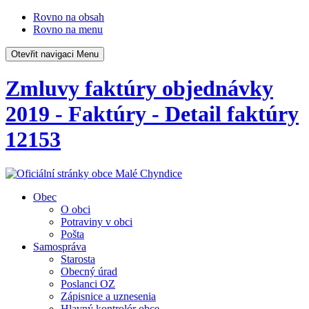
Rovno na obsah
Rovno na menu
Otevřit navigaci
Menu
Zmluvy faktúry objednávky
2019 - Faktúry - Detail faktúry
12153
Obec
O obci
Potraviny v obci
Pošta
Samospráva
Starosta
Obecný úrad
Poslanci OZ
Zápisnice a uznesenia
Hlavný kontrolór obce